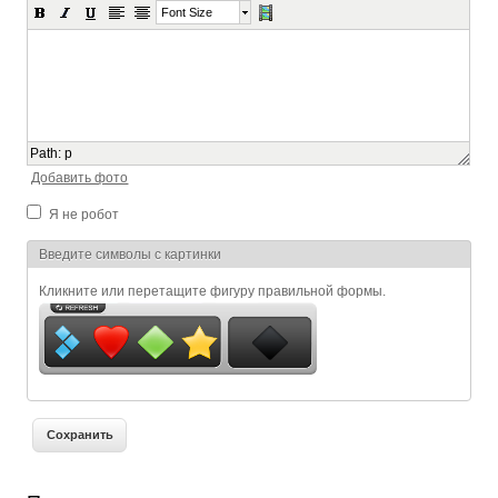
Font Size
Path
:
p
Добавить фото
Я не робот
Я спамер
Введите символы с картинки
Кликните или перетащите фигуру правильной формы.