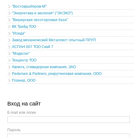
"Востокрыбпром-М"
"Энергетика и экология" ("ЭНЭКО")
"Вишерская лесоторговая база"
ВК Трейд ТОО
"Исида"
Завод механический Металлист опытный ПРУП
АСПАН 007 ТОО Скай 7
"Мэдисон"
Техцентр ТОО
Авлита, стивидорная компания, ЗАО
Pedersen & Partners, рекрутинговая компания, ООО
Планер, ООО
Вход на сайт
E-mail или логин
Пароль