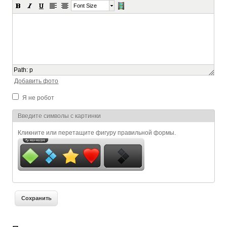
Font Size
Path
:
p
Добавить фото
Я не робот
Я спамер
Введите символы с картинки
Кликните или перетащите фигуру правильной формы.