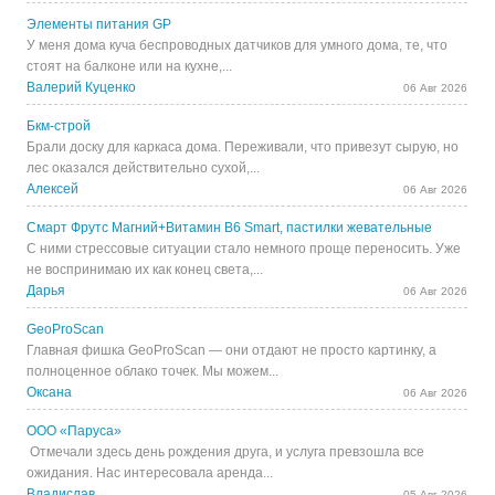
Элементы питания GP
У меня дома куча беспроводных датчиков для умного дома, те, что
стоят на балконе или на кухне,...
Валерий Куценко
06 Авг 2026
Бкм-строй
Брали доску для каркаса дома. Переживали, что привезут сырую, но
лес оказался действительно сухой,...
Алексей
06 Авг 2026
Смарт Фрутс Магний+Витамин В6 Smart, пастилки жевательные
С ними стрессовые ситуации стало немного проще переносить. Уже
не воспринимаю их как конец света,...
Дарья
06 Авг 2026
GeoProScan
Главная фишка GeoProScan — они отдают не просто картинку, а
полноценное облако точек. Мы можем...
Оксана
06 Авг 2026
ООО «Паруса»
Отмечали здесь день рождения друга, и услуга превзошла все
ожидания. Нас интересовала аренда...
Владислав
05 Авг 2026