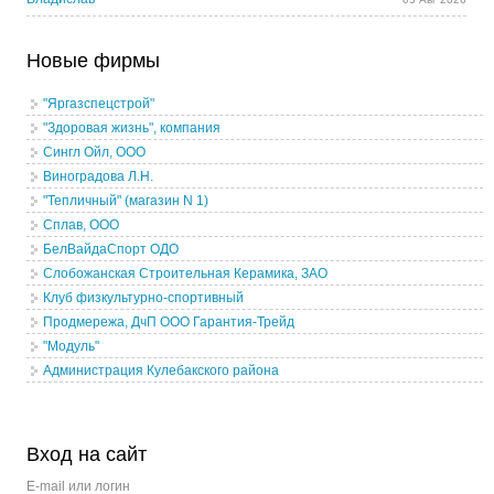
Новые фирмы
"Яргазспецстрой"
"Здоровая жизнь", компания
Сингл Ойл, ООО
Виноградова Л.Н.
"Тепличный" (магазин N 1)
Сплав, ООО
БелВайдаСпорт ОДО
Слобожанская Строительная Керамика, ЗАО
Клуб физкультурно-спортивный
Продмережа, ДчП ООО Гарантия-Трейд
"Модуль"
Администрация Кулебакского района
Вход на сайт
E-mail или логин