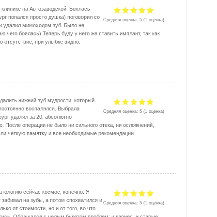
в клинике на Автозаводской. Боялась
ург попался просто душка) поговорил со
Средняя оценка:
5
(
1
оценка)
 и удалил мимоходом зуб. Было не
аю чего боялась) Теперь буду у него же ставить имплант, так как
го отсутствие, при улыбке видно.
далить нижний зуб мудрости, который
 постоянно воспалялся. Выбрала
Средняя оценка:
5
(
1
оценка)
рург удалил за 20, абсолютно
о. После операции не было ни сильного отека, ни осложнений,
али четкую памятку и все необходимые рекомендации.
атологию сейчас космос, конечно. Я
 забивал на зубы, а потом спохватился и
Средняя оценка:
5
(
1
оценка)
лько от стоимости, но и от того, во что
лись. Обращался с целым букетом проблем: и кариес, и старые