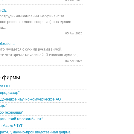
ав
05 Авг 2026
NCE
сотрудникам компании Белфинанс за
ное решение моего вопроса (проведение
ы...
05 Авг 2026
fessional
кто мучается с сухими руками зимой,
е этот крем с мочевиной. Я сначала думала,...
04 Авг 2026
е фирмы
ра ООО
ородсахар"
 Донецкое научно-коммерческое АО
ьцы"
сс-Техноавиа"
агинский мясокомбинат"
л Марко ЧТУП
рат-С", научно-производственная фирма