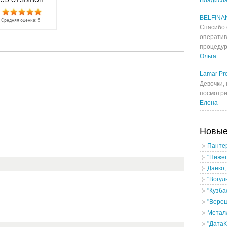
Владисл
BELFINA
Спасибо 
оператив
процедур
Ольга
Lamar Pro
Девочки, 
посмотрит
Елена
Новы
Панте
"Нижег
Данко,
"Вогул
"Кузба
"Верещ
Метал
"ДатаК