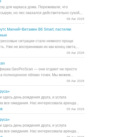
й
ску для каркаса дома. Переживали, что
сырую, но лес оказался действительно сухой,...
06 Авг 2026
утс Магний+Витамин В6 Smart, пастилки
ьные
трессовые ситуации стало немного проще
ь. Уже не воспринимаю их как конец света,...
06 Авг 2026
can
фишка GeoProScan — они отдают не просто
 а полноценное облако точек. Мы можем...
06 Авг 2026
руса»
 здесь день рождения друга, и услуга
а все ожидания. Нас интересовала аренда...
ав
05 Авг 2026
руса»
 здесь день рождения друга, и услуга
а все ожидания. Нас интересовала аренда...