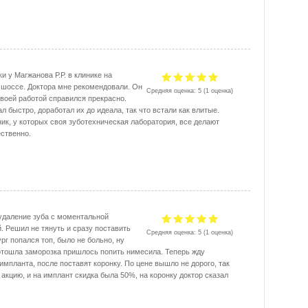
и у Магжанова Р.Р. в клинике на
шоссе. Доктора мне рекомендовали. Он
Средняя оценка:
5
(
1
оценка)
своей работой справился прекрасно.
л быстро, доработал их до идеала, так что встали как влитые.
ник, у которых своя зуботехническая лаборатория, все делают
ественно.
удаление зуба с моментальной
. Решил не тянуть и сразу поставить
Средняя оценка:
5
(
1
оценка)
рг попался топ, было не больно, ну
 отошла заморозка пришлось попить нимесила. Теперь жду
импланта, после поставят коронку. По цене вышло не дорого, так
 акцию, и на имплант скидка была 50%, на коронку доктор сказал