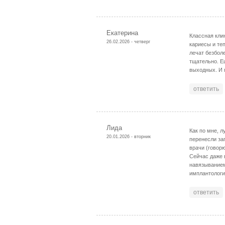
Екатерина
Классная кли
26.02.2026 - четверг
кариесы и те
лечат безбол
тщательно. Е
выходных. И 
ответить
Лида
Как по мне, л
20.01.2026 - вторник
перенесли за
врачи (говор
Сейчас даже 
навязыванием
имплантологи,
ответить