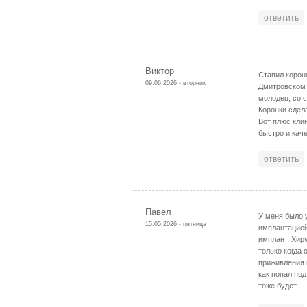
ответить
Виктор
Ставил коронк
09.06.2026 - вторник
Дмитровском 
молодец, со 
Коронки сдела
Вот плюс кли
быстро и кач
ответить
Павел
У меня было 
15.05.2026 - пятница
имплантацией
имплант. Хиру
только когда
приживления 
как попал под
тоже будет.