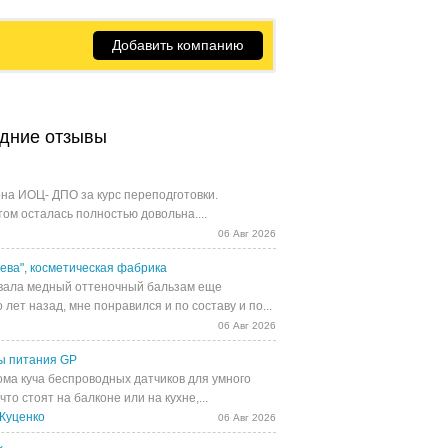
Добавить компанию
дние отзывы
на ИОЦ- ДПО за курс переподготовки.
том осталась полностью довольна....
06 Авг 2026
ева", косметическая фабрика
ала медный оттеночный бальзам еще
 лет назад, мне понравился и по составу и по...
06 Авг 2026
ы питания GP
ома куча беспроводных датчиков для умного
 что стоят на балконе или на кухне,...
Куценко
06 Авг 2026