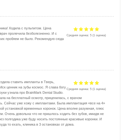
ника! Ходила с пульпитом. Цена
врач пролечила безболезненно. И с
Средняя оценка:
5
(
1
оценка)
ких проблем не было. Рекомендую сюда
ездила ставить импланты в Тверь,
Мск ценник на зубы космос. Я слава богу
Средняя оценка:
5
(
1
оценка)
руки узнала про BrainMark Dental Studio.
ала на бесплатный осмотр, приценилась, с врачом
ь. Сейчас уже хожу с имплантами. Была имплантация «все на 4»
ой установкой временных коронок. Цена вполне разумная, плюс
ли. Очень довольна что не пришлось ходить без зубов, имидж не
рез полгодика уже буду носить постоянные красивые коронки. И
уда то ехать, клиника в 3 остановках от дома.