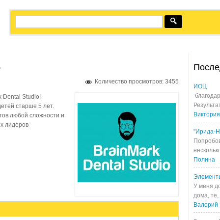
o
После
Количество просмотров: 3455
ИОЦ
благодар
Dental Studio!
Результа
детей старше 5 лет.
Виктория
тов любой сложности и
ых лидеров
"Ирида-Н
Попробов
несколько
Полина
Элемент
У меня д
дома, те,
Валерий 