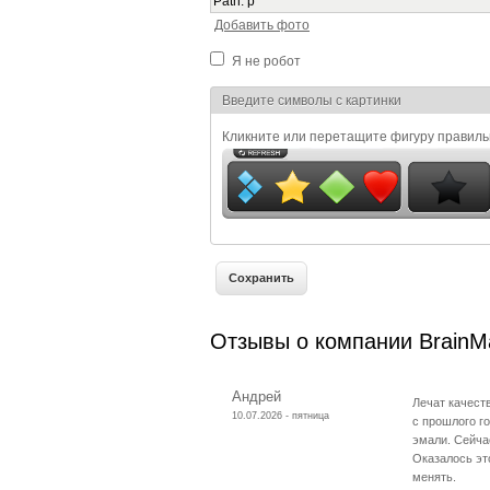
Path
:
p
Добавить фото
Я не робот
Я спамер
Введите символы с картинки
Кликните или перетащите фигуру правил
Отзывы о компании BrainMa
Андрей
Лечат качест
10.07.2026 - пятница
с прошлого г
эмали. Сейча
Оказалось это
менять.