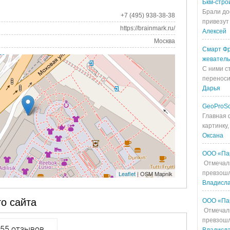
Бкм-стро
Брали до
+7 (495) 938-38-38
привезут 
https://brainmark.ru/
Алексей
Москва
Смарт Фр
жевател
С ними с
переносит
Дарья
GeoProS
Главная 
картинку,
Оксана
ООО «Па
Отмечали
Leaflet
| OSM Mapnik
превзошл
Владисл
о сайта
ООО «Па
Отмечали
превзошл