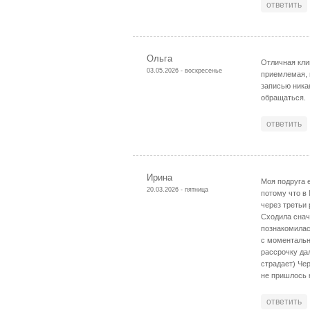
ответить
Ольга
Отличная кли
03.05.2026 - воскресенье
приемлемая, 
записью ника
обращаться.
ответить
Ирина
Моя подруга 
20.03.2026 - пятница
потому что в 
через третьи 
Сходила снач
познакомилас
с моментальн
рассрочку да
страдает) Че
не пришлось к
ответить