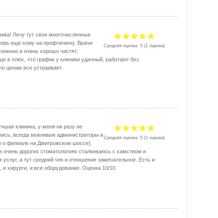
ника! Лечу тут свои многочисленные
перь еще хожу на профгигиену. Врачи
Средняя оценка:
5
(
1
оценка)
езненно и очень хорошо чистят,
ще в плюс, что график у клиники удачный, работают без
по ценам все устраивает.
учшая клиника, у меня ни разу не
пись, всегда вежливые администраторы и
Средняя оценка:
5
(
1
оценка)
ю о филиале на ​Дмитровском шоссе).
в очень дорогих стоматологиях сталкиваюсь с хамством и
 услуг, а тут средний чек и отношение замечательное. Есть и
 и хирурги, и все оборудование. Оценка 10/10.