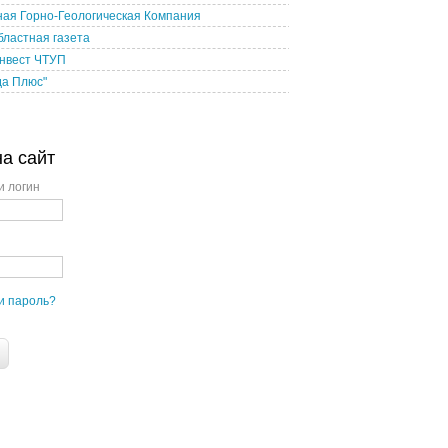
ая Горно-Геологическая Компания
бластная газета
нвест ЧТУП
да Плюс"
на сайт
и логин
и пароль?