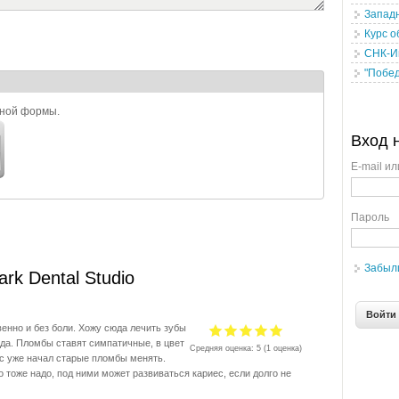
Западн
Курс о
СНК-И
"Побе
ьной формы.
Вход 
E-mail ил
Пароль
Забыл
rk Dental Studio
венно и без боли. Хожу сюда лечить зубы
ода. Пломбы ставят симпатичные, в цвет
Средняя оценка:
5
(
1
оценка)
с уже начал старые пломбы менять.
 тоже надо, под ними может развиваться кариес, если долго не