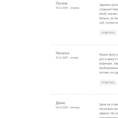
Оксана
Удаляла зуб 
30.12.2025 - вторник
страшно! Хир
мной, отвлек
больно, не зн
зуб, точнее е
ответить
Наталья
Нужно было у
20.11.2025 - четверг
рос в щеку и
brainmark. Хи
безболезненн
потому что д
ответить
Денис
Цена на стом
03.10.2025 - пятница
несколько лет
офигел. Не то
они преврати