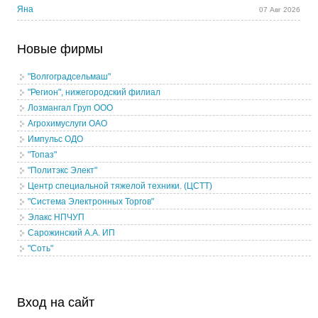
Яна
07 Авг 2026
Новые фирмы
"Волгоградсельмаш"
"Регион", нижегородский филиал
Лозмангал Груп ООО
Агрохимуслуги ОАО
Импульс ОДО
"Топаз"
"Политэкс Элект"
Центр специальной тяжелой техники. (ЦСТТ)
"Система Электронных Торгов"
Элакс НПЧУП
Сарожинский А.А. ИП
"Соть"
Вход на сайт