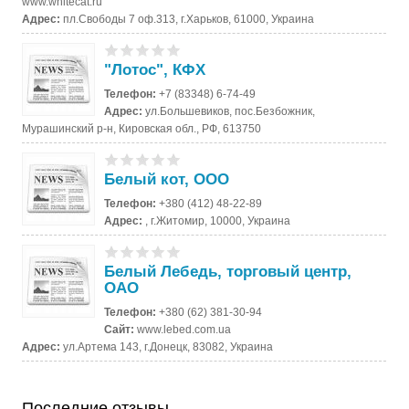
www.whitecat.ru
Адрес:
пл.Свободы 7 оф.313, г.Харьков, 61000, Украина
"Лотос", КФХ
Телефон:
+7 (83348) 6-74-49
Адрес:
ул.Большевиков, пос.Безбожник,
Мурашинский р-н, Кировская обл., РФ, 613750
Белый кот, ООО
Телефон:
+380 (412) 48-22-89
Адрес:
, г.Житомир, 10000, Украина
Белый Лебедь, торговый центр,
ОАО
Телефон:
+380 (62) 381-30-94
Сайт:
www.lebed.com.ua
Адрес:
ул.Артема 143, г.Донецк, 83082, Украина
Последние отзывы