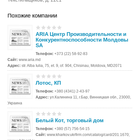
Похожие компании
ARIA Центр Производительности и
Конкурентноспособности Молдовы
SA
Телефон:
+373 (22) 58-92-83
Сайт:
www.aria.md
Адрес:
str. Alba Iulia, 75, et. 9, of. 904, Chisinau, Moldova, MD2071
Лотос, КП
Телефон:
+380 (4341) 2-43-97
Адрес:
ул.Калинина 11, г.Бар, Винницкая обл., 23000,
Украина
Белый Кот, торговый дом
Телефон:
+380 (57) 756-54-15
Сайт:
www.kharkov.ukrfirm.com/catalog/card/201.1670;