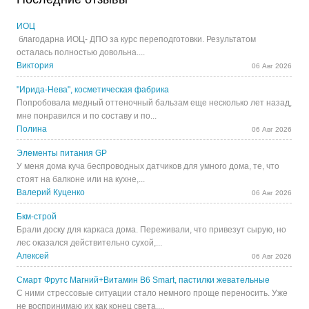
ИОЦ
благодарна ИОЦ- ДПО за курс переподготовки. Результатом
осталась полностью довольна....
Виктория
06 Авг 2026
"Ирида-Нева", косметическая фабрика
Попробовала медный оттеночный бальзам еще несколько лет назад,
мне понравился и по составу и по...
Полина
06 Авг 2026
Элементы питания GP
У меня дома куча беспроводных датчиков для умного дома, те, что
стоят на балконе или на кухне,...
Валерий Куценко
06 Авг 2026
Бкм-строй
Брали доску для каркаса дома. Переживали, что привезут сырую, но
лес оказался действительно сухой,...
Алексей
06 Авг 2026
Смарт Фрутс Магний+Витамин В6 Smart, пастилки жевательные
С ними стрессовые ситуации стало немного проще переносить. Уже
не воспринимаю их как конец света,...