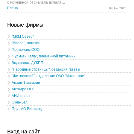
с мочевиной. Я сначала думала,...
Елена
04 Авг 2026
Новые фирмы
"МКМ Север"
"Виола", магазин
Промэксим ООО
"Туркмен Кала", племенной питомник
Водоканал ДУКПП
"Народные страницы", редакция газеты
"Житновский", отделение ОАО "Мокинское"
Арзан-1 магазин
Антадро ООО
АНИ пласт
Окна-Зел
Прут АО Винзавод
Вход на сайт