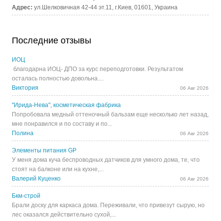
Адрес:
ул.Шелковичная 42-44 эт.11, г.Киев, 01601, Украина
Последние отзывы
ИОЦ
благодарна ИОЦ- ДПО за курс переподготовки. Результатом
осталась полностью довольна....
Виктория
06 Авг 2026
"Ирида-Нева", косметическая фабрика
Попробовала медный оттеночный бальзам еще несколько лет назад,
мне понравился и по составу и по...
Полина
06 Авг 2026
Элементы питания GP
У меня дома куча беспроводных датчиков для умного дома, те, что
стоят на балконе или на кухне,...
Валерий Куценко
06 Авг 2026
Бкм-строй
Брали доску для каркаса дома. Переживали, что привезут сырую, но
лес оказался действительно сухой,...