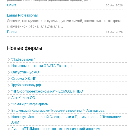
Ольга
05 Авг 2026
Lamar Professional
Девочки, кто мучается с сухими руками зимой, посмотрите этот крем
с мочевиной. Я сначала думала,...
Елена
04 Авг 2026
Новые фирмы
"Лифтремонт"
Натяжные потолки ЭВИТА Евпатория
Онтустик-Кус АО
Строма-ХВ, ЧП
Труба в канаву.рф
"НГС-оргпроектэкономика" - ECMOS. НПВО
Арт-Колаж ОО
"Коми Яр", кафе-гриль
Бишкекский Кыргызско-Турецкий лицей им. Ч.Айтматова
Институт Инженерной Электроники и Промышленной Технологии
АНМ
ЛуганскПТИМаш, проектно-технологический институт