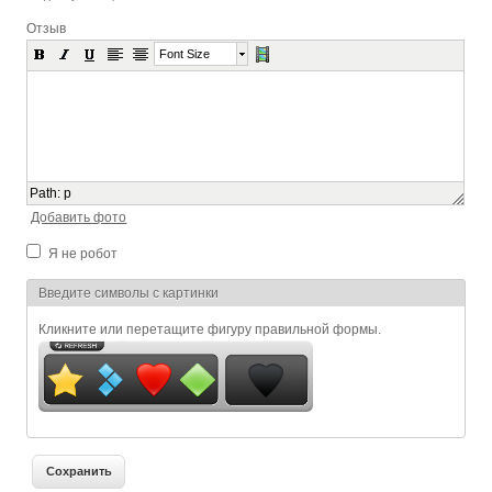
Отзыв
Font Size
Path
:
p
Добавить фото
Я не робот
Я спамер
Введите символы с картинки
Кликните или перетащите фигуру правильной формы.