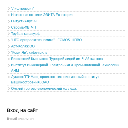
"Лифтремонт"
Натяжные потолки ЭВИТА Евпатория
Онтустик-Кус АО
Строма-ХВ, ЧП
Труба в канаву.рф
"НГС-оргпроектэкономика" - ECMOS. НПВО
Арт-Колаж ОО
"Коми Яр", кафе-гриль
Бишкекский Кыргызско-Турецкий лицей им. Ч.Айтматова
Институт Инженерной Электроники и Промышленной Технологии
АНМ
ЛуганскПТИМаш, проектно-технологический институт
машиностроения, ОАО
Омский торгово-экономический колледж
Вход на сайт
E-mail или логин