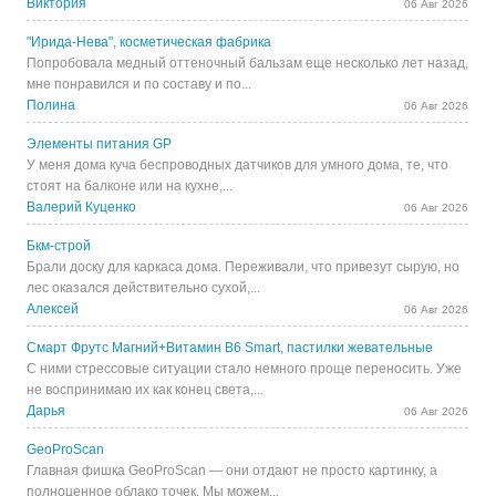
Виктория
06 Авг 2026
"Ирида-Нева", косметическая фабрика
Попробовала медный оттеночный бальзам еще несколько лет назад,
мне понравился и по составу и по...
Полина
06 Авг 2026
Элементы питания GP
У меня дома куча беспроводных датчиков для умного дома, те, что
стоят на балконе или на кухне,...
Валерий Куценко
06 Авг 2026
Бкм-строй
Брали доску для каркаса дома. Переживали, что привезут сырую, но
лес оказался действительно сухой,...
Алексей
06 Авг 2026
Смарт Фрутс Магний+Витамин В6 Smart, пастилки жевательные
С ними стрессовые ситуации стало немного проще переносить. Уже
не воспринимаю их как конец света,...
Дарья
06 Авг 2026
GeoProScan
Главная фишка GeoProScan — они отдают не просто картинку, а
полноценное облако точек. Мы можем...