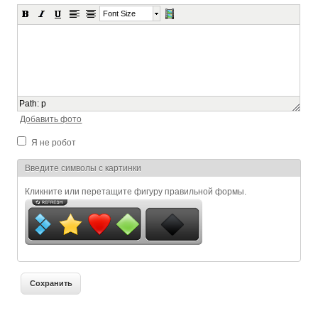
Font Size
Path
:
p
Добавить фото
Я не робот
Я спамер
Введите символы с картинки
Кликните или перетащите фигуру правильной формы.