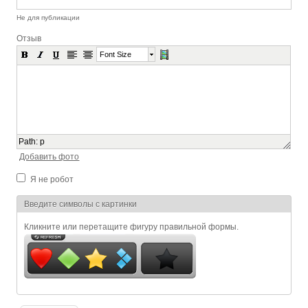
Не для публикации
Отзыв
Font Size
Path
:
p
Добавить фото
Я не робот
Я спамер
Введите символы с картинки
Кликните или перетащите фигуру правильной формы.