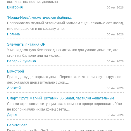
осталась полностью довольна....
Виктория
06 Авг 2026
"Ирида-Нева", косметическая фабрика
Попробовала медный оттеночный бальзам еще несколько лет назад,
мне понравился и по составу и по...
Полина
06 Авг 2026
Элементы питания GP
У меня дома куча беспроводных датчиков для умного дома, те, что
стоят на балконе или на кухне,...
Валерий Куценко
06 Авг 2026
Бкм-строй
Брали доску для каркаса дома. Переживали, что привезут сырую, но
лес оказался действительно сухой,...
Алексей
06 Авг 2026
Смарт Фрутс Магний+Витамин В6 Smart, пастилки жевательные
С ними стрессовые ситуации стало немного проще переносить. Уже
не воспринимаю их как конец света,...
Дарья
06 Авг 2026
GeoProScan
Главная фишка GeoProScan — они отдают не просто картинку, а