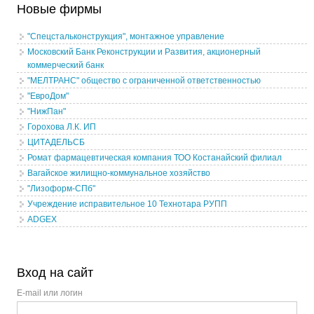
Новые фирмы
"Спецстальконструкция", монтажное управление
Московский Банк Реконструкции и Развития, акционерный
коммерческий банк
"МЕЛТРАНС" общество с ограниченной ответственностью
"ЕвроДом"
"НижПан"
Горохова Л.К. ИП
ЦИТАДЕЛЬСБ
Ромат фармацевтическая компания ТОО Костанайский филиал
Вагайское жилищно-коммунальное хозяйство
"Лизоформ-СПб"
Учреждение исправительное 10 Технотара РУПП
ADGEX
Вход на сайт
E-mail или логин