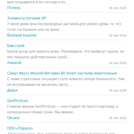
мне понравился и по составу и по...
Полина
06 Авг 2026
Элементы питания GP
У меня дома куча беспроводных датчиков для умного дома, те, что
стоят на балконе или на кухне,...
Валерий Куценко
06 Авг 2026
Бкм-строй
Брали доску для каркаса дома. Переживали, что привезут сырую, но
лес оказался действительно сухой,...
Алексей
06 Авг 2026
Смарт Фрутс Магний+Витамин В6 Smart, пастилки жевательные
С ними стрессовые ситуации стало немного проще переносить. Уже
не воспринимаю их как конец света,...
Дарья
06 Авг 2026
GeoProScan
Главная фишка GeoProScan — они отдают не просто картинку, а
полноценное облако точек. Мы можем...
Оксана
06 Авг 2026
ООО «Паруса»