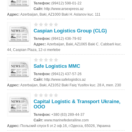
Телефон:
(99412) 598-01-22
Сайт:
http://www.arsexpress.az
Адрес:
Azerbaijan, Baki, AZ1000 Baki H. Aslanov kuc. 111
Caspian Logistics Group (CLG)
Телефон:
(99412) 436-79-92
Адрес:
Azerbaijan, Baki, AZ1065 Baki C. Cabbarli kuc.
44, Caspian Plaza, 12-ci mertebe
Safe Logistics MMC
Телефон:
(99412) 437-57-26
Сайт:
http://www.safelogistics.az
Адрес:
Azerbaijan, Baki, AZ1052 Baki Faiq Yusifov kuc. 28 A, men. 230
Capital Logistic & Transport Ukraine,
ООО
Телефон:
+380 (63) 289-44-37
Сайт:
www.marinefederalline.com
Адрес:
Польский спуск 6 эт.2 оф.16, г.Одесса, 65026, Украина