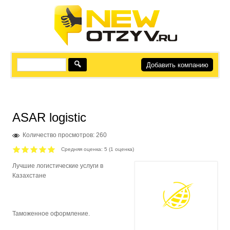
Добавить компанию
ASAR logistic
Количество просмотров: 260
Средняя оценка:
5
(
1
оценка)
Лучшие логистические услуги в
Казахстане
Таможенное оформление.