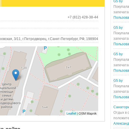
G5 by
Покупала
запечата
+7 (812) 428-38-44
Пользова
G5 by
Покупала
запечата
ровская, 3/11, г.Петродворец, г.Санкт-Петербург, РФ, 198904
Пользова
G5 by
Покупала
запечата
Пользова
G5 by
Покупала
запечата
Пользова
Санатори
Отдых в 
Leaflet
| OSM Mapnik
положите
Алексан