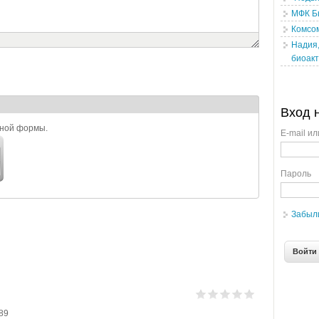
МФК Б
Комсо
Надия,
биоакт
Вход 
ьной формы.
E-mail ил
Пароль
Забыл
-89