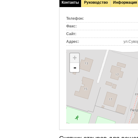
Контакты
Руководство
Информация
(активная
вкладка)
Телефон:
Факс:
Сайт:
Адрес:
ул.Суво
+
-