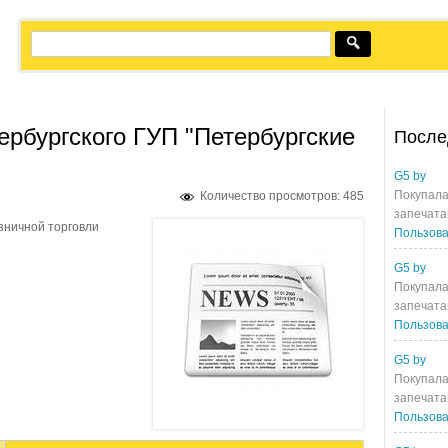
тербургского ГУП "Петербургские
После
G5 by
Покупала
Количество просмотров: 485
запечата
зничной торговли
Пользова
G5 by
Покупала
запечата
Пользова
G5 by
Покупала
запечата
Пользова