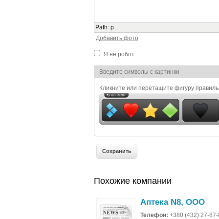
Path
:
p
Добавить фото
Я не робот
Я спамер
Введите символы с картинки
Кликните или перетащите фигуру правил
Похожие компании
Аптека N8, ООО
Телефон:
+380 (432) 27-87