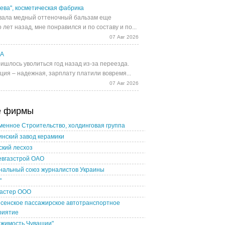
ева", косметическая фабрика
ала медный оттеночный бальзам еще
 лет назад, мне понравился и по составу и по...
07 Авг 2026
UA
ишлось уволиться год назад из-за переезда.
ция – надежная, зарплату платили вовремя...
07 Авг 2026
е фирмы
енное Строительство, холдинговая группа
нский завод керамики
кий лесхоз
евгазстрой ОАО
нальный союз журналистов Украины
"
астер ООО
сенское пассажирское автотранспортное
риятие
ижимость Чувашии"