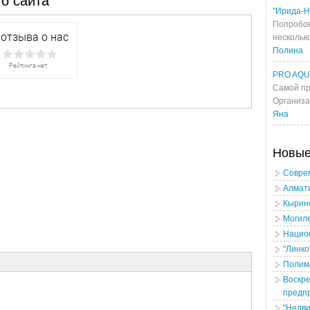
о сайта
"Ирида-Н
Попробов
несколько
Полина
PRO AQ
Самой пр
Организа
Яна
Новы
Соврем
Алмати
Кыринс
Могил
Нацио
"Линко
Полим
Воскре
предп
"Недв