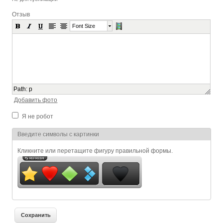
Отзыв
Font Size
Path
:
p
Добавить фото
Я не робот
Я спамер
Введите символы с картинки
Кликните или перетащите фигуру правильной формы.