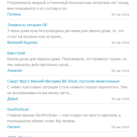
Попробовала медный оттеночный бальзам еще несколько лет назад,
мне понравился и по составу и по...
Полина
06 Авг 2026
Элементы питания GP
У меня дома куча беспроводных датчиков для умного дома, те, что
стоят на балконе или на кухне,...
Валерий Куценко
06 Авг 2026
Бкм-строй
Брали доску для каркаса дома. Переживали, что привезут сырую, но
лес оказался действительно сухой,...
Алексей
06 Авг 2026
Смарт Фрутс Магний+Витамин В6 Smart, пастилки жевательные
С ними стрессовые ситуации стало немного проще переносить. Уже
не воспринимаю их как конец света,...
Дарья
06 Авг 2026
GeoProScan
Главная фишка GeoProScan — они отдают не просто картинку, а
полноценное облако точек. Мы можем...
Оксана
06 Авг 2026