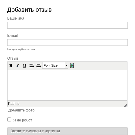
Добавить отзыв
Ваше имя
E-mail
Не для публикации
Отзыв
Font Size
Path
:
p
Добавить фото
Я не робот
Я спамер
Введите символы с картинки