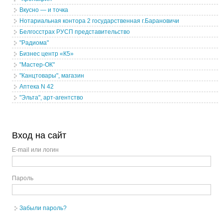
Вкусно — и точка
Нотариальная контора 2 государственная г.Барановичи
Белгосстрах РУСП представительство
"Радиома"
Бизнес центр «К5»
"Мастер-ОК"
"Канцтовары", магазин
Аптека N 42
"Эльта", арт-агентство
Вход на сайт
E-mail или логин
Пароль
Забыли пароль?