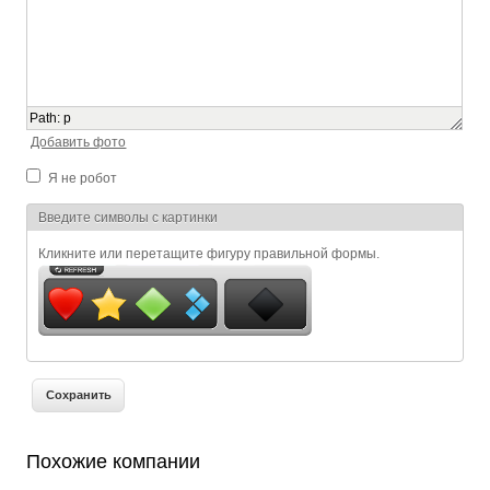
Path
:
p
Добавить фото
Я не робот
Я спамер
Введите символы с картинки
Кликните или перетащите фигуру правильной формы.
Похожие компании