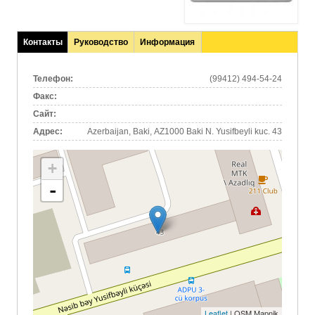
Контакты
Руководство
Информация
(активная
вкладка)
Телефон:
(99412) 494-54-24
Факс:
Сайт:
Адрес:
Azerbaijan, Baki, AZ1000 Baki N. Yusifbeyli kuc. 43
+
-
Leaflet
| OSM Mapnik