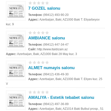
7 GOZEL salonu
Телефон:
(99412) 493-90-20
Адрес:
Azerbaijan, Baki, AZ1000 Baki T. Eliyarbeyov
kuc. 9
AMBIANCE salonu
Телефон:
(99412) 447-34-47
Сайт:
http://www.italdizain.az
Адрес:
Azerbaijan, Baki, AZ1000 Baki 28 May kuc. 3
ALMET numayis salonu
Телефон:
(99412) 436-49-30
Адрес:
Azerbaijan, Baki, AZ1000 Baki T. Eliyev kuc. 25
V
AMALIYA - Estetik tebabet salonu
Телефон:
(99412) 497-36-89
Адрес:
Azerbaijan, Baki, AZ1014 Baki Bulbul prosp., 51