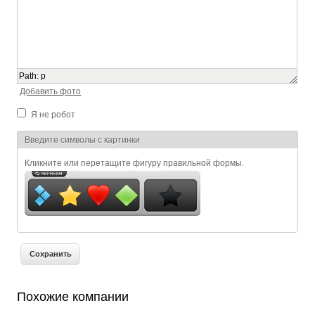
Path
:
p
Добавить фото
Я не робот
Я спамер
Введите символы с картинки
Кликните или перетащите фигуру правильной формы.
Похожие компании