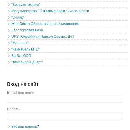
"Воздухотехника"
Молдэлектрика ГП Южные электрические сети
"Солар"
Жез-Оймок Общественное объединение
Лесоторговая база
UPS, Юкрейниан Парсел Сервис, ДчП
"Монолит"
"Камкабель МТД"
BelSys ООО
"Тамплиер-Центр""
Вход на сайт
E-mail или логин
Пароль
Забыли пароль?