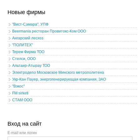
Новые фирмы
"Вист-Самара", УПФ
Beermania ресторан Провитокс-Ком ООО
Ангарский лесхоз
"ПОЛИТЕХ"
Терем Фирма ТОО
Стелси, ООО
Альтаир-Атырау ТОО
Электродепо Московское Минского метрополитена
Укр-Кан Пауер, энергогенерирующая компания, ЗАО
"Вэкос"
FM sirketi
СТАМ ООО
Вход на сайт
E-mail или логин