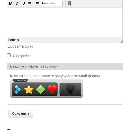
Font Size
Path
:
p
Добавить фото
Я не робот
Я спамер
Введите символы с картинки
Кликните или перетащите фигуру правильной формы.