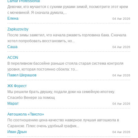
Lamar Professional
Девочки, кто мучается с сухими руками зимой, посмотрите этот крем
с мочевиной. Я сначала думала,...
Елена
04 Авг 2026
Zapkuzov.by
После зимы заметил, что начала ржаветь горловина бака. Сначала
хотел попробовать восстановить, но...
Саша
04 Авг 2026
ACON
В переливном бассейне раньше стояла старая система контроля
уровня, которая постоянно сбоила: то...
Павел Шерашов
04 Авг 2026
ЖК Форест
Мы решили брать двушку, подали доки на семейную ипотеку.
Спасибо Венере за помощ
Марат
04 Авг 2026
Автошкола «Твиспо»
По соотношению цена-качество наверное лучшая автошкола в
Саранске. Плюс очень удобный график...
Иван Дрын
04 Авг 2026