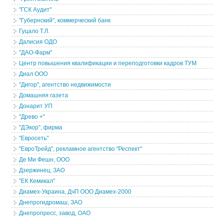
"ГСК Аудит"
"Губернский", коммерческий банк
Гуцало Т.Л.
Далисия ОДО
"ДАО-Фарм"
Центр повышения квалификации и переподготовки кадров ТУМ
Диал ООО
"Дигор", агентство недвижимости
Домашняя газета
Донарит УП
"Древо +"
"ДЭкор", фирма
"Евросеть"
"ЕвроТрейд", рекламное агентство "Респект"
Де Ми Фешн, ООО
Дзержинец, ЗАО
"ЕК Кемикал"
Диамех-Украина, ДчП ООО Диамех-2000
Днепрогидромаш, ЗАО
Днепропресс, завод, ОАО