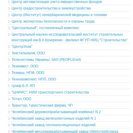
Центр автоматизации учета имущественных фондов
Центр градостроительства и землеустройства
Центр (Институт) гипербарической медицины и техники
Центр экспертизы безопасности и охраны труда
"Центральный", гостинничный комплекс
Центральный научно-исследовательский институт cтроительных
конструкций им.В.А.Кучеренко - филиал ФГУП НИЦ "Строительство"
"ЦентрУпак"
Текстильпром, ООО
Телесистемы Украины, ЗАО (PEOPLEnet)
Техинвест, ООО
Техмаш, НПФ, ООО
Технокомплект, НПП, ООО
Цлаф Б.Л. ИП
"ЦНИИС", НИИ транспортного строительства
Тотал, ООО
Транстур, туристическая фирма, ЧП
Челябинский деревообрабатывающий комбинат N 2
Челябинский завод железобетонных изделий N 1
Челябинский завод теплоизоляционных изделий
Челябинский мясоперерабатывающий завод Облпотребсоюза