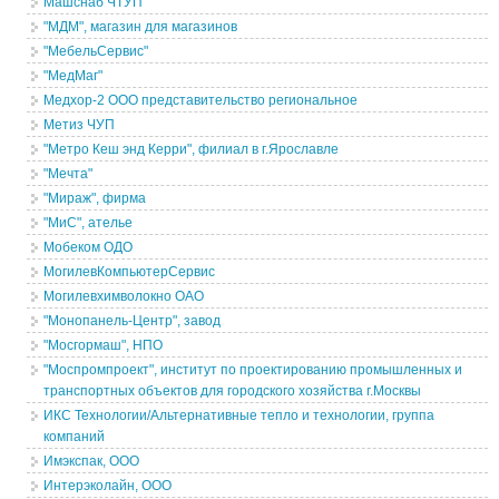
Машснаб ЧТУП
"МДМ", магазин для магазинов
"МебельСервис"
"МедМаг"
Медхор-2 ООО представительство региональное
Метиз ЧУП
"Метро Кеш энд Керри", филиал в г.Ярославле
"Мечта"
"Мираж", фирма
"МиС", ателье
Мобеком ОДО
МогилевКомпьютерСервис
Могилевхимволокно ОАО
"Монопанель-Центр", завод
"Мосгормаш", НПО
"Моспромпроект", институт по проектированию промышленных и
транспортных объектов для городского хозяйства г.Москвы
ИКС Технологии/Альтернативные тепло и технологии, группа
компаний
Имэкспак, ООО
Интерэколайн, ООО