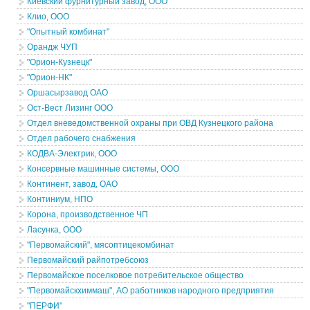
Киевский фурнитурный завод, ООО
Клио, ООО
"Опытный комбинат"
Орандж ЧУП
"Орион-Кузнецк"
"Орион-НК"
Оршасырзавод ОАО
Ост-Вест Лизинг ООО
Отдел вневедомственной охраны при ОВД Кузнецкого района
Отдел рабочего снабжения
КОДВА-Электрик, ООО
Консервные машинные системы, ООО
Континент, завод, ОАО
Континиум, НПО
Корона, производственное ЧП
Ласунка, ООО
"Первомайский", мясоптицекомбинат
Первомайский райпотребсоюз
Первомайское поселковое потребительское общество
"Первомайскхиммаш", АО работников народного предприятия
"ПЕРФИ"