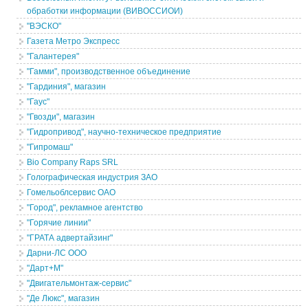
обработки информации (ВИВОССИОИ)
"ВЭСКО"
Газета Метро Экспресс
"Галантерея"
"Гамми", производственное объединение
"Гардиния", магазин
"Гаус"
"Гвозди", магазин
"Гидропривод", научно-техническое предприятие
"Гипромаш"
Bio Company Raps SRL
Голографическая индустрия ЗАО
Гомельоблсервис ОАО
"Город", рекламное агентство
"Горячие линии"
"ГРАТА адвертайзинг"
Дарни-ЛС ООО
"Дарт+М"
"Двигательмонтаж-сервис"
"Де Люкс", магазин