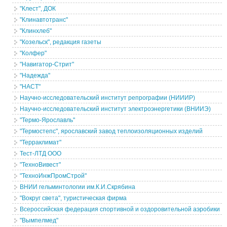
"Клест", ДОК
"Клинавтотранс"
"Клинхлеб"
"Козельск", редакция газеты
"Колфер"
"Навигатор-Стрит"
"Надежда"
"НАСТ"
Научно-исследовательский институт репрографии (НИИИР)
Научно-исследовательский институт электроэнергетики (ВНИИЭ)
"Термо-Ярославль"
"Термостепс", ярославский завод теплоизоляционных изделий
"Терраклимат"
Тест-ЛТД ООО
"ТехноВивест"
"ТехноИнжПромСтрой"
ВНИИ гельминтологии им.К.И.Скрябина
"Вокруг света", туристическая фирма
Всероссийская федерация спортивной и оздоровительной аэробики
"Вымпелмед"