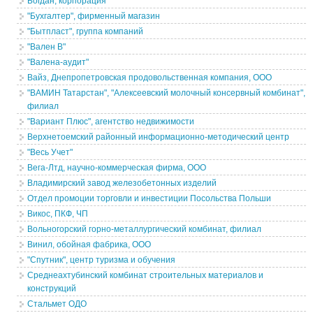
Богдан, корпорация
"Бухгалтер", фирменный магазин
"Бытпласт", группа компаний
"Вален В"
"Валена-аудит"
Вайз, Днепропетровская продовольственная компания, ООО
"ВАМИН Татарстан", "Алексеевский молочный консервный комбинат",
филиал
"Вариант Плюс", агентство недвижимости
Верхнетоемский районный информационно-методический центр
"Весь Учет"
Вега-Лтд, научно-коммерческая фирма, ООО
Владимирский завод железобетонных изделий
Отдел промоции торговли и инвестиции Посольства Польши
Викос, ПКФ, ЧП
Вольногорский горно-металлургический комбинат, филиал
Винил, обойная фабрика, ООО
"Спутник", центр туризма и обучения
Среднеахтубинский комбинат строительных материалов и
конструкций
Стальмет ОДО