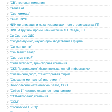
"СВ", торговая компания
Свента АГ
"Светхиммаш"
Свилз ТЧУП
НИИ организации и механизации шахтного строительства, ГП
НИКТИ трубной промышленности им.Я.Е.Осады, ГП
Си-Системс ОДО
"Сибдальмумие", научно-производственная фирма
"Сигман-центр"
"СинТезис", театр
"Система строй"
"Сити экспресс", транспорная компания
"СКБ Проминформ", бюро промышленной информатики
"Славянский двор", станкоторговая фирма
"Слесарно-монтажный инструмент"
Никопольский механический завод, ООО
"Собос-1", частное охранное предприятие
"СОК-Автореал", компания
"СОМ"
"Сосновское ПРСД"