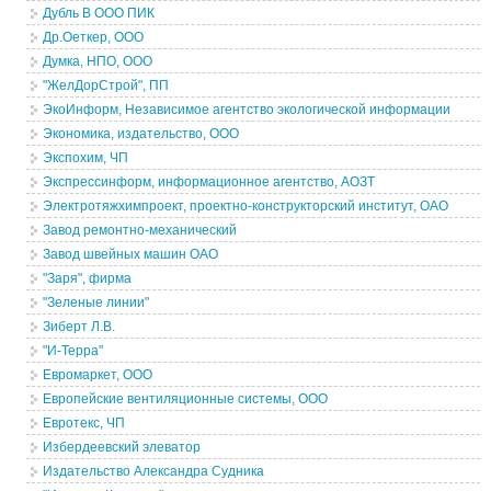
Дубль В ООО ПИК
Др.Оеткер, ООО
Думка, НПО, ООО
"ЖелДорСтрой", ПП
ЭкоИнформ, Независимое агентство экологической информации
Экономика, издательство, ООО
Экспохим, ЧП
Экспрессинформ, информационное агентство, АОЗТ
Электротяжхимпроект, проектно-конструкторский институт, ОАО
Завод ремонтно-механический
Завод швейных машин ОАО
"Заря", фирма
"Зеленые линии"
Зиберт Л.В.
"И-Терра"
Евромаркет, ООО
Европейские вентиляционные системы, ООО
Евротекс, ЧП
Избердеевский элеватор
Издательство Александра Судника