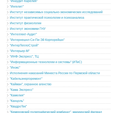
"Инаудит-Карелия"
"Ингелит"
Институт независимых социально-экономических исследований
Институт практической психологии и психоанализа
Институт физиологии
Институт экономики ГНУ
"Интеллект-Аудит"
"Интернешнл Си-Пи-Эй Корпорейшн"
"ИнтерТеплоСтрой"
"Интерьер-М"
"ИНФ-Экспресс", ТЦ
"Информационные технологии и системы" (ИТиС)
"Инэкс"
Исполнения наказаний Минюста России по Пермской области
"Кабельэнергоремонт"
"Кайман", охранное агенство
"Кама Экспресс"
"Камелия"
"Канцоль"
"КвадроТек"
"Кемеровский полиграфический комбинат", мариинский филиал