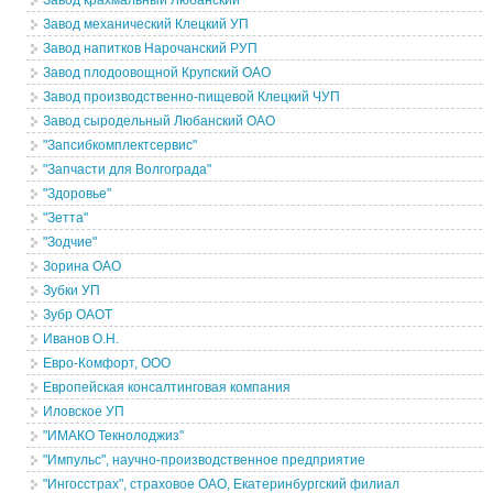
Завод крахмальный Любанский
Завод механический Клецкий УП
Завод напитков Нарочанский РУП
Завод плодоовощной Крупский ОАО
Завод производственно-пищевой Клецкий ЧУП
Завод сыродельный Любанский ОАО
"Запсибкомплектсервис"
"Запчасти для Волгограда"
"Здоровье"
"Зетта"
"Зодчие"
Зорина ОАО
Зубки УП
Зубр ОАОТ
Иванов О.Н.
Евро-Комфорт, ООО
Европейская консалтинговая компания
Иловское УП
"ИМАКО Текнолоджиз"
"Импульс", научно-производственное предприятие
"Ингосстрах", страховое ОАО, Екатеринбургский филиал