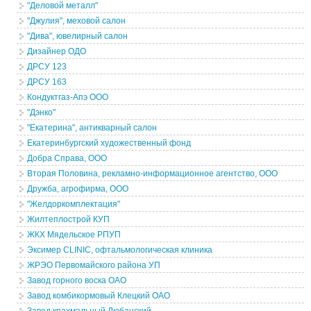
"Деловой металл"
"Джулия", меховой салон
"Дива", ювелирный салон
Дизайнер ОДО
ДРСУ 123
ДРСУ 163
Кондуктгаз-Апэ ООО
"Дэнко"
"Екатерина", антикварный салон
Екатеринбургский художественный фонд
Добра Справа, ООО
Вторая Половина, рекламно-информационное агентство, ООО
Дружба, агрофирма, ООО
"Желдоркомплектация"
Жилтеплострой КУП
ЖКХ Мядельское РПУП
Эксимер CLINIC, офтальмологическая клиника
ЖРЭО Первомайского района УП
Завод горного воска ОАО
Завод комбикормовый Клецкий ОАО