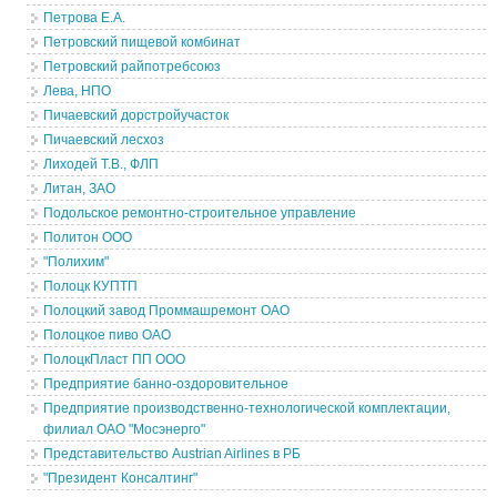
Петрова Е.А.
Петровский пищевой комбинат
Петровский райпотребсоюз
Лева, НПО
Пичаевский дорстройучасток
Пичаевский лесхоз
Лиходей Т.В., ФЛП
Литан, ЗАО
Подольское ремонтно-строительное управление
Политон ООО
"Полихим"
Полоцк КУПТП
Полоцкий завод Проммашремонт ОАО
Полоцкое пиво ОАО
ПолоцкПласт ПП ООО
Предприятие банно-оздоровительное
Предприятие производственно-технологической комплектации,
филиал ОАО "Мосэнерго"
Представительство Austrian Airlines в РБ
"Президент Консалтинг"