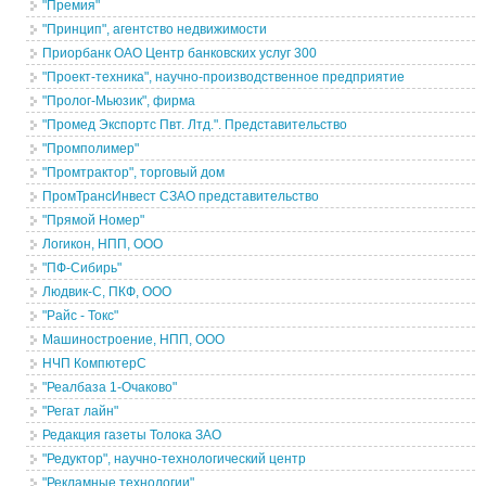
"Премия"
"Принцип", агентство недвижимости
Приорбанк ОАО Центр банковских услуг 300
"Проект-техника", научно-производственное предприятие
"Пролог-Мьюзик", фирма
"Промед Экспортс Пвт. Лтд.". Представительство
"Промполимер"
"Промтрактор", торговый дом
ПромТрансИнвест СЗАО представительство
"Прямой Номер"
Логикон, НПП, ООО
"ПФ-Сибирь"
Людвик-С, ПКФ, ООО
"Райс - Токс"
Машиностроение, НПП, ООО
НЧП КомпютерС
"Реалбаза 1-Очаково"
"Регат лайн"
Редакция газеты Толока ЗАО
"Редуктор", научно-технологический центр
"Рекламные технологии"