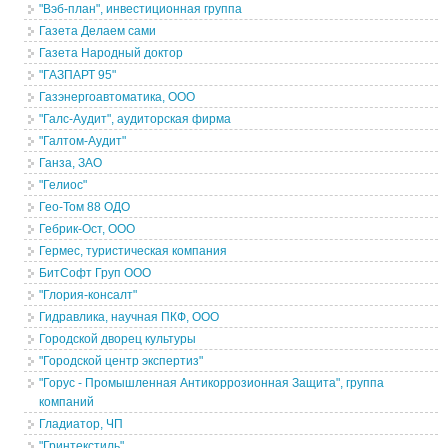
"Вэб-план", инвестиционная группа
Газета Делаем сами
Газета Народный доктор
"ГАЗПАРТ 95"
Газэнергоавтоматика, ООО
"Галс-Аудит", аудиторская фирма
"Галтом-Аудит"
Ганза, ЗАО
"Гелиос"
Гео-Том 88 ОДО
Гебрик-Ост, ООО
Гермес, туристическая компания
БитСофт Груп ООО
"Глория-консалт"
Гидравлика, научная ПКФ, ООО
Городской дворец культуры
"Городской центр экспертиз"
"Горус - Промышленная Антикоррозионная Защита", группа
компаний
Гладиатор, ЧП
"Гринтекстиль"