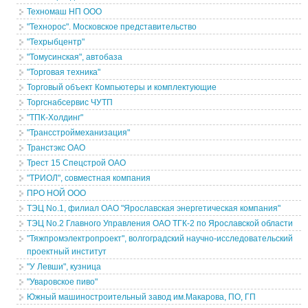
Техномаш НП ООО
"Технорос". Московское представительство
"Техрыбцентр"
"Томусинская", автобаза
"Торговая техника"
Торговый объект Компьютеры и комплектующие
Торгснабсервис ЧУТП
"ТПК-Холдинг"
"Трансстроймеханизация"
Транстэкс ОАО
Трест 15 Спецстрой ОАО
"ТРИОЛ", совместная компания
ПРО НОЙ ООО
ТЭЦ No.1, филиал ОАО "Ярославская энергетическая компания"
ТЭЦ No.2 Главного Управления ОАО ТГК-2 по Ярославской области
"Тяжпромэлектропроект", волгоградский научно-исследовательский
проектный институт
"У Левши", кузница
"Уваровское пиво"
Южный машиностроительный завод им.Макарова, ПО, ГП