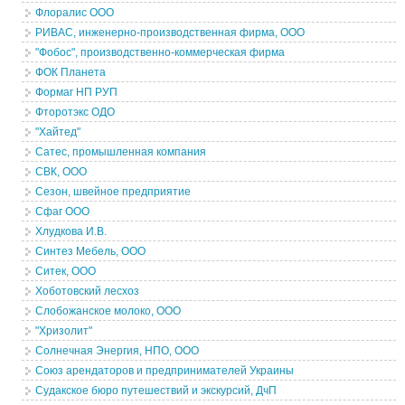
Флоралис ООО
РИВАС, инженерно-производственная фирма, ООО
"Фобос", производственно-коммерческая фирма
ФОК Планета
Формаг НП РУП
Фторотэкс ОДО
"Хайтед"
Сатес, промышленная компания
СВК, ООО
Сезон, швейное предприятие
Сфаг ООО
Хлудкова И.В.
Синтез Мебель, ООО
Ситек, ООО
Хоботовский лесхоз
Слобожанское молоко, ООО
"Хризолит"
Солнечная Энергия, НПО, ООО
Союз арендаторов и предпринимателей Украины
Судакское бюро путешествий и экскурсий, ДчП