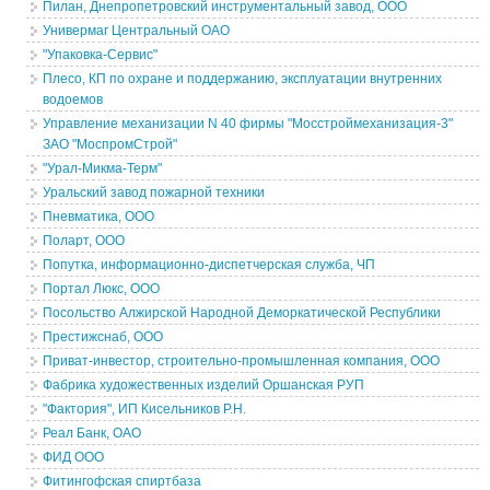
Пилан, Днепропетровский инструментальный завод, ООО
Универмаг Центральный ОАО
"Упаковка-Сервис"
Плесо, КП по охране и поддержанию, эксплуатации внутренних
водоемов
Управление механизации N 40 фирмы "Мосстроймеханизация-3"
ЗАО "МоспромСтрой"
"Урал-Микма-Терм"
Уральский завод пожарной техники
Пневматика, ООО
Поларт, ООО
Попутка, информационно-диспетчерская служба, ЧП
Портал Люкс, ООО
Посольство Алжирской Народной Деморкатической Республики
Престижснаб, ООО
Приват-инвестор, строительно-промышленная компания, ООО
Фабрика художественных изделий Оршанская РУП
"Фактория", ИП Кисельников Р.Н.
Реал Банк, ОАО
ФИД ООО
Фитингофская спиртбаза