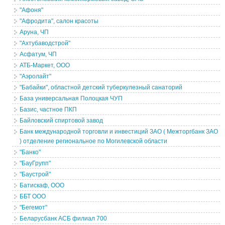
"Афоня"
"Афродита", салон красоты
Аруна, ЧП
"Ахтубаводстрой"
Асфатум, ЧП
АТБ-Маркет, ООО
"Аэролайт"
"Бабайки", областной детский туберкулезный санаторий
База универсальная Полоцкая ЧУП
Базис, частное ПКП
Байловский спиртовой завод
Банк международной торговли и инвестиций ЗАО ( Межторгбанк ЗАО
) отделение региональное по Могилевской области
"Банко"
"БауГрупп"
"Баустрой"
Батискаф, ООО
ББТ ООО
"Бегемот"
Беларусбанк АСБ филиал 700