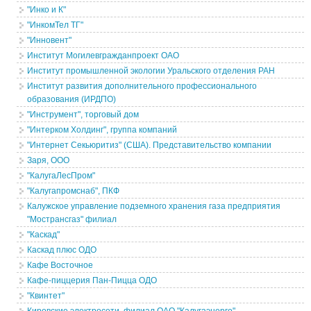
"Инко и К"
"ИнкомТел ТГ"
"Инновент"
Институт Могилевгражданпроект ОАО
Институт промышленной экологии Уральского отделения РАН
Институт развития дополнительного профессионального
образования (ИРДПО)
"Инструмент", торговый дом
"Интерком Холдинг", группа компаний
"Интернет Секьюритиз" (США). Представительство компании
Заря, ООО
"КалугаЛесПром"
"Калугапромснаб", ПКФ
Калужское управление подземного хранения газа предприятия
"Мострансгаз" филиал
"Каскад"
Каскад плюс ОДО
Кафе Восточное
Кафе-пиццерия Пан-Пицца ОДО
"Квинтет"