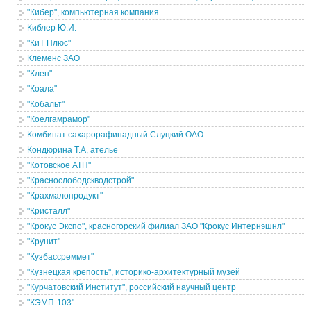
"Кибер", компьютерная компания
Киблер Ю.И.
"КиТ Плюс"
Клеменс ЗАО
"Клен"
"Коала"
"Кобальт"
"Коелгамрамор"
Комбинат сахарорафинадный Слуцкий ОАО
Кондюрина Т.А, ателье
"Котовское АТП"
"Краснослободскводстрой"
"Крахмалопродукт"
"Кристалл"
"Крокус Экспо", красногорский филиал ЗАО "Крокус Интернэшнл"
"Крунит"
"Кузбассреммет"
"Кузнецкая крепость", историко-архитектурный музей
"Курчатовский Институт", российский научный центр
"КЭМП-103"