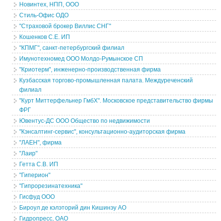
Новинтех, НПП, ООО
Стиль-Офис ОДО
"Страховой брокер Виллис СНГ"
Кошенков С.Е. ИП
"КПМГ", санкт-петербургский филиал
Имунотехномед ООО Молдо-Румынское СП
"Криотерм", инженерно-производственная фирма
Кузбасская торгово-промышленная палата. Междуреченский
филиал
"Курт Миттерфельнер ГмбХ". Московское представительство фирмы
ФРГ
Ювентус-ДС ООО Общество по недвижимости
"Кэнсалтинг-сервис", консультационно-аудиторская фирма
"ЛАЕН", фирма
"Лаир"
Гетта С.В. ИП
"Гиперион"
"Гипрорезинатехника"
Гисфуд ООО
Бироул де кэлэторий дин Кишинэу АО
Гидропресс, ОАО