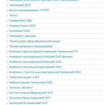
Кировские электросети, филиал ОАО "Калугаэнерго"
"Кировский ДСК"
Кислотоупоркерамика УЧТПП
"Китат"
Клеверибел ОДО
КлеменсГрупп ООО
Кленовичи ОАО
"Книгомир", магазин
"Козельский завод минеральной воды"
"Колмогоровская птицефабрика"
Комбинат деревообрабатывающий Червенский УП
Комбинат маслодельный Клецкий ОAO филиал
Комбинат маслодельный Клецкий ОАО
Комбинат молочный Борисовский ОАО
Комбинат строительных материалов Любанский ОАО
"Комплектсервис и КО"
Компьютерные технологии ООО
"Контакт Эксперт"
Коопзаготпром Мядельский ЧУП
Коопзаготпром Узденский ЧУП
Кооппром Воложинский ЧУП