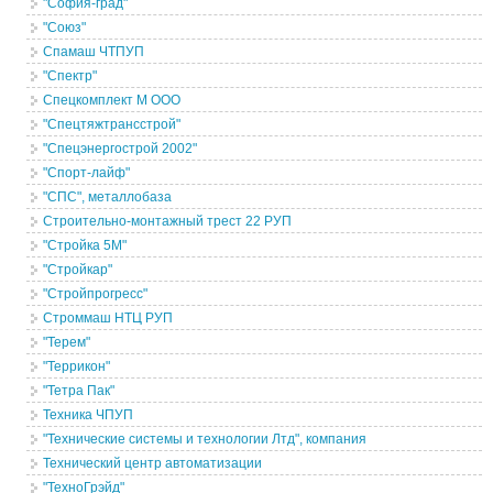
"София-град"
"Союз"
Спамаш ЧТПУП
"Спектр"
Спецкомплект М ООО
"Спецтяжтрансстрой"
"Спецэнергострой 2002"
"Спорт-лайф"
"СПС", металлобаза
Строительно-монтажный трест 22 РУП
"Стройка 5М"
"Стройкар"
"Стройпрогресс"
Строммаш НТЦ РУП
"Терем"
"Террикон"
"Тетра Пак"
Техника ЧПУП
"Технические системы и технологии Лтд", компания
Технический центр автоматизации
"ТехноГрэйд"