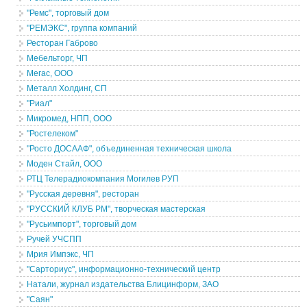
"Ремс", торговый дом
"РЕМЭКС", группа компаний
Ресторан Габрово
Мебельторг, ЧП
Мегас, ООО
Металл Холдинг, СП
"Риал"
Микромед, НПП, ООО
"Ростелеком"
"Росто ДОСААФ", объединенная техническая школа
Моден Стайл, ООО
РТЦ Телерадиокомпания Могилев РУП
"Русская деревня", ресторан
"РУССКИЙ КЛУБ РМ", творческая мастерская
"Русьимпорт", торговый дом
Ручей УЧСПП
Мрия Импэкс, ЧП
"Сарториус", информационно-технический центр
Натали, журнал издательства Блицинформ, ЗАО
"Саян"