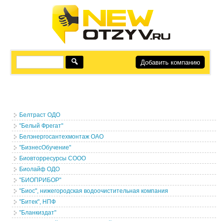
Добавить компанию
Белтраст ОДО
"Белый Фрегат"
Белэнергосантехмонтаж ОАО
"БизнесОбучение"
Биовторресурсы СООО
Биолайф ОДО
"БИОПРИБОР"
"Биос", нижегородская водоочистительная компания
"Битек", НПФ
"Бланкиздат"