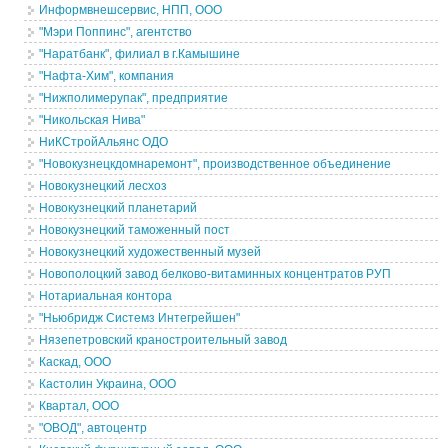
Информвнешсервис, НПП, ООО
"Мэри Поппинс", агентство
"Наратбанк", филиал в г.Камышине
"Нафта-Хим", компания
"Нижполимерупак", предприятие
"Никольская Нива"
НиКСтройАльянс ОДО
"Новокузнецкдомнаремонт", производственное объединение
Новокузнецкий лесхоз
Новокузнецкий планетарий
Новокузнецкий таможенный пост
Новокузнецкий художественный музей
Новополоцкий завод белково-витаминных концентратов РУП
Нотариальная контора
"Ньюбридж Системз Интегрейшен"
Нязепетровский краностроительный завод
Каскад, ООО
Кастолин Украина, ООО
Квартал, ООО
"ОВОД", автоцентр