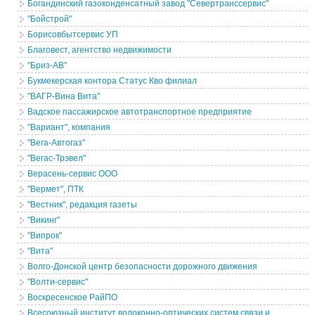
Богандинский газоконденсатный завод "Севертранссервис"
"Бойстрой"
Борисовбытсервис УП
Благовест, агентство недвижимости
"Бриз-АВ"
Букмекерская контора Статус Кво филиал
"ВАГР-Вина Вита"
Вадское пассажирское автотранспортное предприятие
"Вариант", компания
"Вега-Автогаз"
"Вегас-Трэвел"
Верасень-сервис ООО
"Вермет", ПТК
"Вестник", редакция газеты
"Викинг"
"Випрок"
"Вита"
Волго-Донской центр безопасности дорожного движения
"Волти-сервис"
Воскресенское РайПО
Всесоюзный институт волоконно-оптических систем связи и