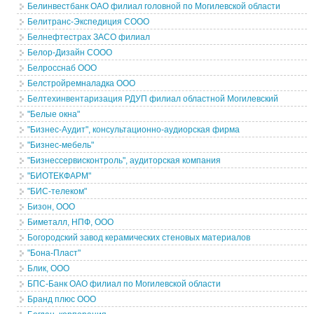
Белинвестбанк ОАО филиал головной по Могилевской области
Белитранс-Экспедиция СООО
Белнефтестрах ЗАСО филиал
Белор-Дизайн СООО
Белросснаб ООО
Белстройремналадка ООО
Белтехинвентаризация РДУП филиал областной Могилевский
"Белые окна"
"Бизнес-Аудит", консультационно-аудиорская фирма
"Бизнес-мебель"
"Бизнессервисконтроль", аудиторская компания
"БИОТЕКФАРМ"
"БИС-телеком"
Бизон, ООО
Биметалл, НПФ, ООО
Богородский завод керамических стеновых материалов
"Бона-Пласт"
Блик, ООО
БПС-Банк ОАО филиал по Могилевской области
Бранд плюс ООО