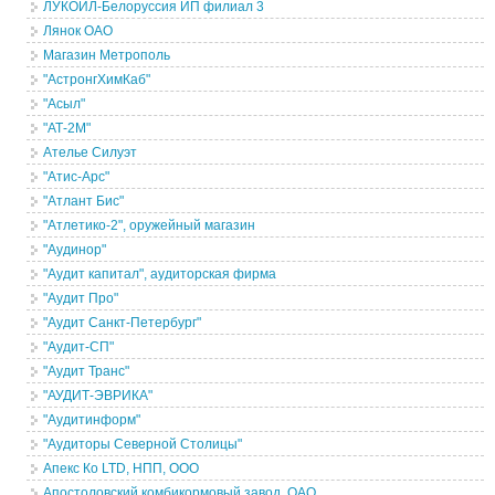
ЛУКОЙЛ-Белоруссия ИП филиал 3
Лянок ОАО
Магазин Метрополь
"АстронгХимКаб"
"Асыл"
"АТ-2М"
Ателье Силуэт
"Атис-Арс"
"Атлант Бис"
"Атлетико-2", оружейный магазин
"Аудинор"
"Аудит капитал", аудиторская фирма
"Аудит Про"
"Аудит Санкт-Петербург"
"Аудит-СП"
"Аудит Транс"
"АУДИТ-ЭВРИКА"
"Аудитинформ"
"Аудиторы Северной Столицы"
Апекс Ко LTD, НПП, ООО
Апостоловский комбикормовый завод, ОАО