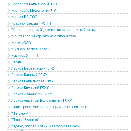
Кооппром Копыльский ЧУП
Кооптранс Мядельский ЧУП
Корсак-ВВ ООО
Красная Звезда ПРУТП
"Краснопахорский", ремонтно-механический завод
"Кристалл", центр детского творчества
Крокус ОДО
"Кузбасс Трэвэл Плюс"
Куцанов УЧТПП
"Леда"
Лесхоз Березинский ГЛХУ
Лесхоз Клецкий ГЛХУ
Лесхоз Копыльский ГЛХУ
Лесхоз Крупский ГЛХУ
Лесхоз Любанский ГЛХУ
Лесхоз опытный Воложинский ГЛХУ
"Лига", рекламно-полиграфическое агентство
"Литоном"
"Лошка бизнеса"
"Лу-Лу", оптово-розничная торговая сеть