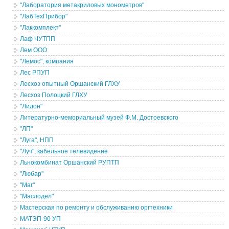
"Лаборатория метакриловых монометров"
"ЛабТехПрибор"
"Лаккомплект"
Лаф ЧУТПП
Лем ООО
"Лемос", компания
Лес РПУП
Лесхоз опытный Оршанский ГЛХУ
Лесхоз Полоцкий ГЛХУ
"Лидон"
Литературно-мемориальный музей Ф.М. Достоевского
"ЛП"
"Луга", НПП
"Луч", кабельное телевидение
Льнокомбинат Оршанский РУПТП
"Любар"
"Маг"
"Маслодел"
Мастерская по ремонту и обслуживанию оргтехники
МАТЭП-90 УП