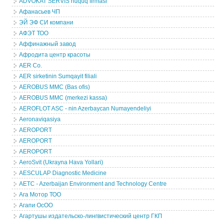
ADVOKAT SERVIS huquq firmasi
Афанасьев ЧП
ЭЙ ЭФ СИ компани
АФЭТ ТОО
Аффинажный завод
Афродита центр красоты
AER Co.
AER sirketinin Sumqayit filiali
AEROBUS MMC (Bas ofis)
AEROBUS MMC (merkezi kassa)
AEROFLOT ASC - nin Azerbaycan Numayendeliyi
Aeronaviqasiya
AEROPORT
AEROPORT
AEROPORT
AeroSvit (Ukrayna Hava Yollari)
AESCULAP Diagnostic Medicine
AETC - Azerbaijan Environment and Technology Centre
Ага Мотор ТОО
Агапи ОсОО
Агартушы издательско-лингвистический центр ГКП