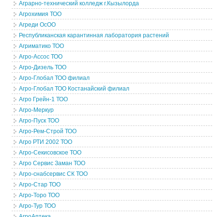
Аграрно-технический колледж г.Кызылорда
Агрохимия ТОО
Агреди ОсОО
Республиканская карантинная лаборатория растений
Агриматико ТОО
Агро-Ассос ТОО
Агро-Дизель ТОО
Агро-Глобал ТОО филиал
Агро-Глобал ТОО Костанайский филиал
Агро Грейн-1 ТОО
Агро-Меркур
Агро-Пуск ТОО
Агро-Рем-Строй ТОО
Агро РТИ 2002 ТОО
Агро-Секисовское ТОО
Агро Сервис Заман ТОО
Агро-снабсервис СК ТОО
Агро-Стар ТОО
Агро-Торо ТОО
Агро-Тур ТОО
АгроАптека