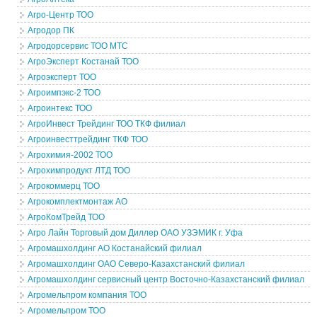
Агро-Центр ТОО
Агродор ПК
Агродорсервис ТОО МТС
АгроЭксперт Костанай ТОО
Агроэксперт ТОО
Агроимпэкс-2 ТОО
Агроинтекс ТОО
АгроИнвест Трейдинг ТОО ТКФ филиал
Агроинвесттрейдинг ТКФ ТОО
Агрохимия-2002 ТОО
Агрохимпродукт ЛТД ТОО
Агрокоммерц ТОО
Агрокомплектмонтаж АО
АгроКомТрейд ТОО
Агро Лайн Торговый дом Диллер ОАО УЗЭМИК г. Уфа
Агромашхолдинг АО Костанайский филиал
Агромашхолдинг ОАО Северо-Казахстанский филиал
Агромашхолдинг сервисный центр Восточно-Казахстанский филиал
Агромельпром компания ТОО
Агромельпром ТОО