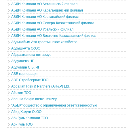
АБДИ Компани АО Астанинский филиал
АБДИ Компани АО Карагандинский филиал
АБДИ Компани АО Костанайский филиал
АБДИ Компани АО Северо-Казахстанский филиал
АБДИ Компани АО Уральский филиал
АБДИ Компани АО Восточно-Казахстанский филиал
Абдыкайым Ата крестьянское хозяйство
Абдыш-Ата ОсОО
Абдрахманова нотариус
Абдулаева ЧП
Абдуллин С.Б. ИП
АВЕ корпорация
АВЕ Стройсервис ТОО
Abdallah Rizk & Partners (AR&P) Ltd.
Абеком ТОО
Abdulla Saiqin menzil muzeyi
"АБЕК" общество с ограниченной ответственностью
Абид Хаджи ОсОО
АбиГуль Компани ТОО
АбиГуль ТОО