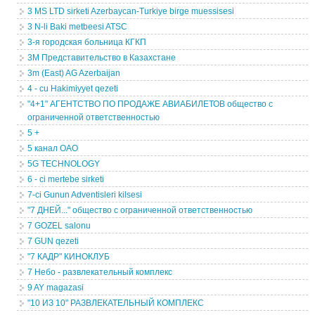
3 MS LTD sirketi Azerbaycan-Turkiye birge muessisesi
3 N-li Baki metbeesi ATSC
3-я городская больница КГКП
3М Представительство в Казахстане
3m (East) AG Azerbaijan
4 - cu Hakimiyyet qezeti
"4+1" АГЕНТСТВО ПО ПРОДАЖЕ АВИАБИЛЕТОВ общество с
ограниченной ответственностью
5 +
5 канал ОАО
5G TECHNOLOGY
6 - ci mertebe sirketi
7-ci Gunun Adventisleri kilsesi
"7 ДНЕЙ..." общество с ограниченной ответственностью
7 GOZEL salonu
7 GUN qezeti
"7 КАДР" КИНОКЛУБ
7 Небо - развлекательный комплекс
9 AY magazasi
"10 ИЗ 10" РАЗВЛЕКАТЕЛЬНЫЙ КОМПЛЕКС