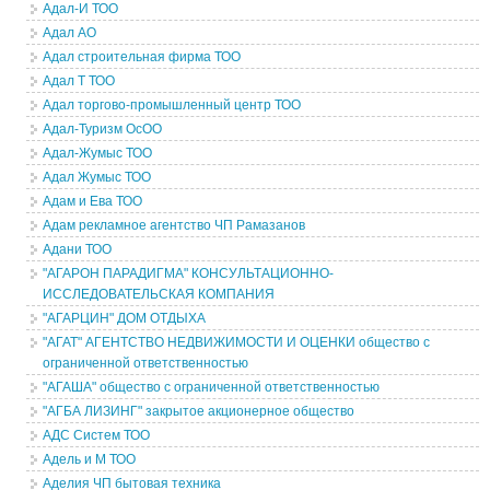
Адал-И ТОО
Адал АО
Адал строительная фирма ТОО
Адал Т ТОО
Адал торгово-промышленный центр ТОО
Адал-Туризм ОсОО
Адал-Жумыс ТОО
Адал Жумыс ТОО
Адам и Ева ТОО
Адам рекламное агентство ЧП Рамазанов
Адани ТОО
"АГАРОН ПАРАДИГМА" КОНСУЛЬТАЦИОННО-
ИССЛЕДОВАТЕЛЬСКАЯ КОМПАНИЯ
"АГАРЦИН" ДОМ ОТДЫХА
"АГАТ" АГЕНТСТВО НЕДВИЖИМОСТИ И ОЦЕНКИ общество с
ограниченной ответственностью
"АГАША" общество с ограниченной ответственностью
"АГБА ЛИЗИНГ" закрытое акционерное общество
АДС Систем ТОО
Адель и М ТОО
Аделия ЧП бытовая техника