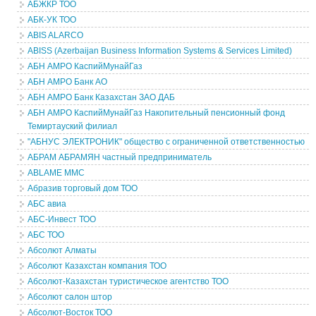
АБЖКР ТОО
АБК-УК ТОО
ABIS ALARCO
ABISS (Azerbaijan Business Information Systems & Services Limited)
АБН АМРО КаспийМунайГаз
АБН АМРО Банк АО
АБН АМРО Банк Казахстан ЗАО ДАБ
АБН АМРО КаспийМунайГаз Накопительный пенсионный фонд
Темиртауский филиал
"АБНУС ЭЛЕКТРОНИК" общество с ограниченной ответственностью
АБРАМ АБРАМЯН частный предприниматель
ABLAME MMC
Абразив торговый дом ТОО
АБС авиа
АБС-Инвест ТОО
АБС ТОО
Абсолют Алматы
Абсолют Казахстан компания ТОО
Абсолют-Казахстан туристическое агентство ТОО
Абсолют салон штор
Абсолют-Восток ТОО