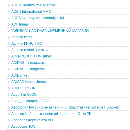
ADEM iseduzeltme agentliyi
ADEN International MMC
ADES Azerbaycan - Almaniya BM
ADF firmasi
"АДИДАС" ("ADIDAS") ФИРМЕННЫЙ МАГАЗИН
Аэлита кафе
Аэлита КРИСП АО
Аэлита салон красоты
ADI PRODUCTION sirketi
ADIDAS - 1 magazasi
ADIDAS - 2 magazasi
ADIL sirketi
ADISAD huquq firmasi
ADQ + GROUP
Аэро-Тур ОсОО
Аэродромдорстрой АО
Аэрофлот Российские авиалинии Представительство в г. Бишкек
Аэроклуб общественного объединения Отан РК
Аэропорт Коркыт Ата АО
Аэросоюз ТОО