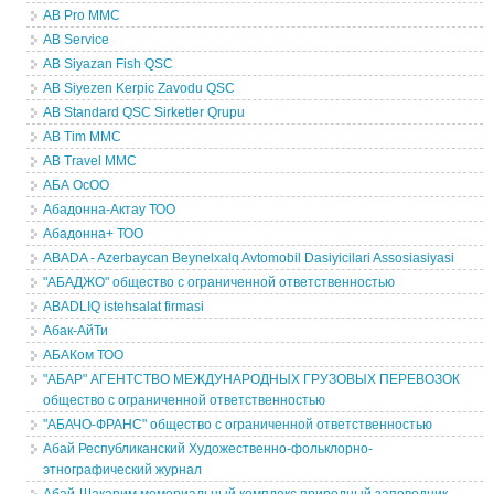
AB Pro MMC
AB Service
AB Siyazan Fish QSC
AB Siyezen Kerpic Zavodu QSC
AB Standard QSC Sirketler Qrupu
AB Tim MMC
AB Travel MMC
АБА ОсОО
Абадонна-Актау ТОО
Абадонна+ ТОО
ABADA - Azerbaycan Beynelxalq Avtomobil Dasiyicilari Assosiasiyasi
"АБАДЖО" общество с ограниченной ответственностью
ABADLIQ istehsalat firmasi
Абак-АйТи
АБАКом ТОО
"АБАР" АГЕНТСТВО МЕЖДУНАРОДНЫХ ГРУЗОВЫХ ПЕРЕВОЗОК
общество с ограниченной ответственностью
"АБАЧО-ФРАНС" общество с ограниченной ответственностью
Абай Республиканский Художественно-фольклорно-
этнографический журнал