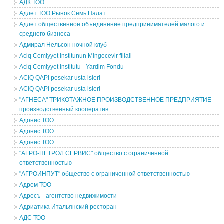
АДК ТОО
Адлет ТОО Рынок Семь Палат
Адлет общественное объединение предпринимателей малого и
среднего бизнеса
Адмирал Нельсон ночной клуб
Aciq Cemiyyet Institunun Mingecevir filiali
Aciq Cemiyyet Institutu - Yardim Fondu
ACIQ QAPI pesekar usta isleri
ACIQ QAPI pesekar usta isleri
"АГНЕСА" ТРИКОТАЖНОЕ ПРОИЗВОДСТВЕННОЕ ПРЕДПРИЯТИЕ
производственный кооператив
Адонис ТОО
Адонис ТОО
Адонис ТОО
"АГРО-ПЕТРОЛ СЕРВИС" общество с ограниченной
ответственностью
"АГРОИНПУТ" общество с ограниченной ответственностью
Адрем ТОО
Адресъ - агентство недвижимости
Адриатика Итальянский ресторан
АДС ТОО