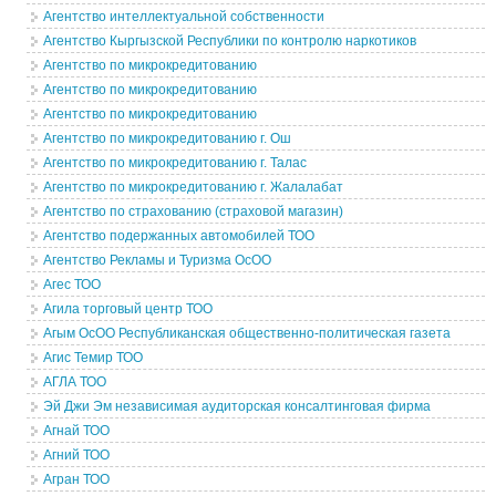
Агентство интеллектуальной собственности
Агентство Кыргызской Республики по контролю наркотиков
Агентство по микрокредитованию
Агентство по микрокредитованию
Агентство по микрокредитованию
Агентство по микрокредитованию г. Ош
Агентство по микрокредитованию г. Талас
Агентство по микрокредитованию г. Жалалабат
Агентство по страхованию (страховой магазин)
Агентство подержанных автомобилей ТОО
Агентство Рекламы и Туризма ОсОО
Агес ТОО
Агила торговый центр ТОО
Агым ОсОО Республиканская общественно-политическая газета
Агис Темир ТОО
АГЛА ТОО
Эй Джи Эм независимая аудиторская консалтинговая фирма
Агнай ТОО
Агний ТОО
Агран ТОО