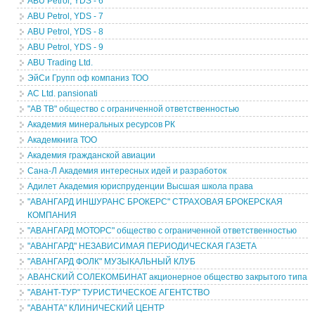
ABU Petrol, YDS - 6
ABU Petrol, YDS - 7
ABU Petrol, YDS - 8
ABU Petrol, YDS - 9
ABU Trading Ltd.
ЭйСи Групп оф компаниз ТОО
AC Ltd. pansionati
"АВ ТВ" общество с ограниченной ответственностью
Академия минеральных ресурсов РК
Академкнига ТОО
Академия гражданской авиации
Сана-Л Академия интересных идей и разработок
Адилет Академия юриспруденции Высшая школа права
"АВАНГАРД ИНШУРАНС БРОКЕРС" СТРАХОВАЯ БРОКЕРСКАЯ
КОМПАНИЯ
"АВАНГАРД МОТОРС" общество с ограниченной ответственностью
"АВАНГАРД" НЕЗАВИСИМАЯ ПЕРИОДИЧЕСКАЯ ГАЗЕТА
"АВАНГАРД ФОЛК" МУЗЫКАЛЬНЫЙ КЛУБ
АВАНСКИЙ СОЛЕКОМБИНАТ акционерное общество закрытого типа
"АВАНТ-ТУР" ТУРИСТИЧЕСКОЕ АГЕНТСТВО
"АВАНТА" КЛИНИЧЕСКИЙ ЦЕНТР