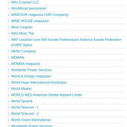
Wilo Caspian LLC
WindWood pencereleri
WINDSOR magazasi (VAV Company)
WINE HOUSE magazasi
Wiva Caspian
Wild West, The
WKF uslublari uzre Milli Karate Federasiyasi National Karate Federation
of WKF Styles
WMW Company
WOMAN
WOMMA magazasi
Wordwide Power Services
World & Design magazasi
World Hope International Azerbaijan
World Market
WORLD MED American Dental Implant Center
World Sputnik
World Telecom - 1
World Telecom - 2
World Vision International
Worldwide Power Services