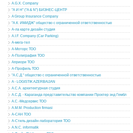
A.G.X. Company
"А И Н" ("A & N") БИЗНЕС-ЦЕНТР
A Group Insurance Company
"А.К. ИМИДЖ" общество с ограниченной ответственностью
А-ла карте дизайн студия
A.I.F. Company (Car Parking)
А-мега-тел
А-Моторс ТОО
А-Полиграфия ТОО
Априори ТОО
А-Профиль ТОО
"А.С.Д." общество с ограниченной ответственностью
A - LOGISTIK AZERBAIJAN
А.С.А. архитектурная студия
А.С.Д. - Караганда представительство компании Проктер энд Гембл
А.С.-Медсервис ТОО
A.M.M. Production firmasi
А-САН ТОО
А-Стиль дизайн-лаборатория ТОО
A.N.C. informatik