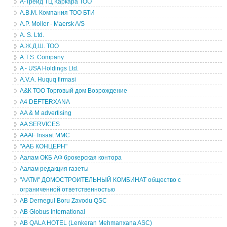
А-Трейд ТЦ Каркара ТОО
А.В.М. Компания ТОО БТИ
A.P. Moller - Maersk A/S
A. S. Ltd.
А.Ж.Д.Ш. ТОО
A.T.S. Company
A - USA Holdings Ltd.
A.V.A. Huquq firmasi
А&К ТОО Торговый дом Возрождение
A4 DEFTERXANA
AA & M advertising
AA SERVICES
AAAF Insaat MMC
"ААБ КОНЦЕРН"
Аалам ОКБ АФ брокерская контора
Аалам редакция газеты
"ААТМ" ДОМОСТРОИТЕЛЬНЫЙ КОМБИНАТ общество с
ограниченной ответственностью
AB Dernegul Boru Zavodu QSC
AB Globus International
AB QALA HOTEL (Lenkeran Mehmanxana ASC)