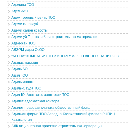
Аделина ТОО
Адем ЗАО
Адем торговый центр ТОО
Адеми киноклуб
Адеми салон красоты
Адеми уй Торговая база строительных материалов
Аден-жан ТОО
АДЭРМ-дары ОсОО
"АГЕНА" КОМПАНИЯ ПО ИМПОРТУ АЛКОГОЛЬНЫХ НАПИТКОВ
Адидас магазин
Адиль АО
Адил ТОО
Адиль молоко
Адиль-Сауда ТОО
Адил-Юг Агентство занятости ТОО
Адилет адвокатская контора
Адилет правовая клиника общественный фонд
Адилжан фирма ТОО Западно-Казахстанский филиал РНПИЦ
Казэкология
АДК акционерная проектно-строительная корпорация