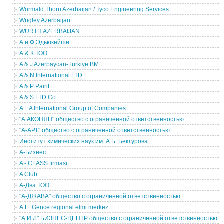
Wormald Thorn Azerbaijan / Tyco Engineering Services
Wrigley Azerbaijan
WURTH AZERBAIJAN
А и Ф Эдьюкейшн
А & К ТОО
A & J Azerbaycan-Turkiye BM
A & N International LTD.
A & P Paint
A & S LTD Co.
A + A International Group of Companies
"А.АКОПЯН" общество с ограниченной ответственностью
"А-АРТ" общество с ограниченной ответственностью
Институт химических наук им. А.Б. Бектурова
А-Бизнес
A - CLASS firmasi
A Club
А-Два ТОО
"А-ДЖАВА" общество с ограниченной ответственностью
A.E. Gence regional elmi merkez
"А И Л" БИЗНЕС-ЦЕНТР общество с ограниченной ответственностью