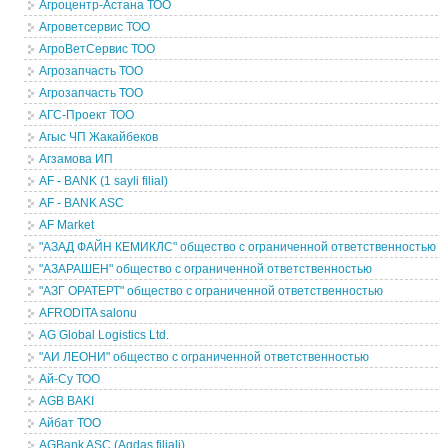
Агроцентр-Астана ТОО
Агроветсервис ТОО
АгроВетСервис ТОО
Агрозапчасть ТОО
Агрозапчасть ТОО
АГС-Проект ТОО
Агыс ЧП Жакайбеков
Агзамова ИП
AF - BANK (1 sayli filial)
AF - BANK ASC
AF Market
"АЗАД ФАЙН КЕМИКЛС" общество с ограниченной ответственностью
"АЗАРАШЕН" общество с ограниченной ответственностью
"АЗГ ОРАТЕРТ" общество с ограниченной ответственностью
AFRODITA salonu
AG Global Logistics Ltd.
"АИ ЛЕОНИ" общество с ограниченной ответственностью
Ай-Су ТОО
AGB BAKI
Айбат ТОО
AGBank ASC (Agdas filiali)