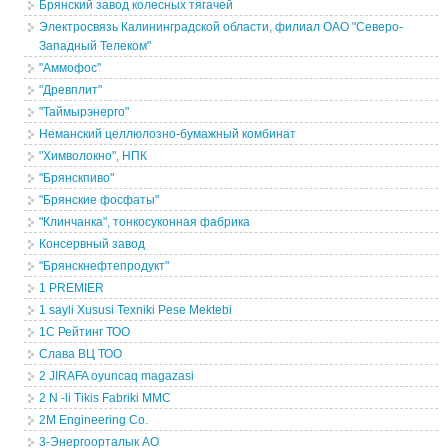
Брянский завод колесных тягачей
Электросвязь Калининградской области, филиал ОАО "Северо-
Западный Телеком"
"Аммофос"
"Древплит"
"Таймырэнерго"
Неманский целлюлозно-бумажный комбинат
"Химволокно", НПК
"Брянскпиво"
"Брянские фосфаты"
"Клинчанка", тонкосуконная фабрика
Консервный завод
"Брянскнефтепродукт"
1 PREMIER
1 sayli Xususi Texniki Pese Mektebi
1С Рейтинг ТОО
Слава ВЦ ТОО
2 JIRAFA oyuncaq magazasi
2 N -li Tikis Fabriki MMC
2M Engineering Co.
3-Энергоорталык АО