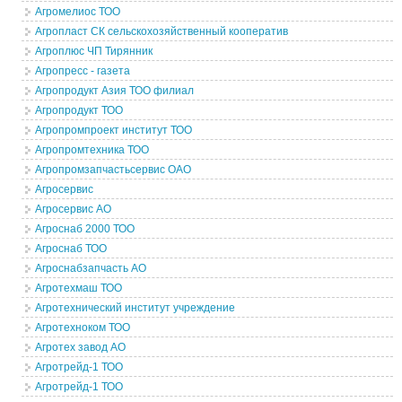
Агромелиос ТОО
Агропласт СК сельскохозяйственный кооператив
Агроплюс ЧП Тирянник
Агропресс - газета
Агропродукт Азия ТОО филиал
Агропродукт ТОО
Агропромпроект институт ТОО
Агропромтехника ТОО
Агропромзапчастьсервис ОАО
Агросервис
Агросервис АО
Агроснаб 2000 ТОО
Агроснаб ТОО
Агроснабзапчасть АО
Агротехмаш ТОО
Агротехнический институт учреждение
Агротехноком ТОО
Агротех завод АО
Агротрейд-1 ТОО
Агротрейд-1 ТОО