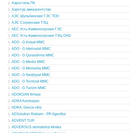
Аэростиль ПК
Аэротур авиаагентство
АЭС Шульбинская ГЭС ТОО
АЭС Согринская ТЭЦ
АЕС Усть-Каменогорская ГЭС
АЕС Усть-Каменогорская ТЭЦ ОАО
ADO - G Insaat MMC
ADO - G Istehsalat MMC
ADO - G Qurasdirma MMC
ADO - G Media MMC
ADO - G Memarliq MMC
ADO - G Neqliyyat MMC
ADO - G Techizat MMC
ADO - G Turizm MMC
ADOKSAN firmasi
ADRA Azerbaijan
ADRA, Gence ofisi
ADSolution Reklam - PR Agentliyi
ADVENT TUR
ADVERSUS stomatoloji klinika