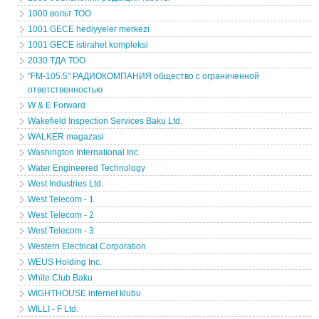
1000 вольт ТОО
1001 GECE hediyyeler merkezi
1001 GECE istirahet kompleksi
2030 ТДА ТОО
"FM-105.5" РАДИОКОМПАНИЯ общество с ограниченной
ответственностью
W & E Forward
Wakefield Inspection Services Baku Ltd.
WALKER magazasi
Washington International Inc.
Water Engineered Technology
West Industries Ltd.
West Telecom - 1
West Telecom - 2
West Telecom - 3
Western Electrical Corporation
WEUS Holding Inc.
White Club Baku
WIGHTHOUSE internet klubu
WILLI - F Ltd.