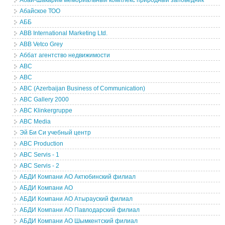
Абай-Шакарим мемориальный комплекс природный заповедник
Абайское ТОО
АББ
ABB International Marketing Ltd.
ABB Vetco Grey
Аббат агентство недвижимости
ABC
ABC
ABC (Azerbaijan Business of Communication)
ABC Gallery 2000
ABC Klinkergruppe
ABC Media
Эй Би Си учебный центр
ABC Production
ABC Servis - 1
ABC Servis - 2
АБДИ Компани АО Актюбинский филиал
АБДИ Компани АО
АБДИ Компани АО Атырауский филиал
АБДИ Компани АО Павлодарский филиал
АБДИ Компани АО Шымкентский филиал