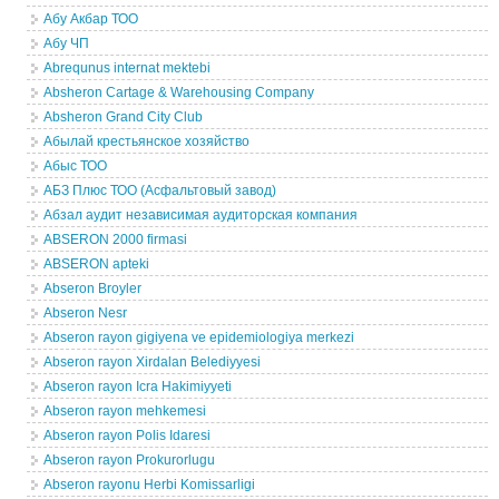
Абу Акбар ТОО
Абу ЧП
Abrequnus internat mektebi
Absheron Cartage & Warehousing Company
Absheron Grand City Club
Абылай крестьянское хозяйство
Абыс ТОО
АБЗ Плюс ТОО (Асфальтовый завод)
Абзал аудит независимая аудиторская компания
ABSERON 2000 firmasi
ABSERON apteki
Abseron Broyler
Abseron Nesr
Abseron rayon gigiyena ve epidemiologiya merkezi
Abseron rayon Xirdalan Belediyyesi
Abseron rayon Icra Hakimiyyeti
Abseron rayon mehkemesi
Abseron rayon Polis Idaresi
Abseron rayon Prokurorlugu
Abseron rayonu Herbi Komissarligi