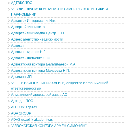
АДТЭКС ТОО
"АГУЛИС-ФАРМ" КОМПАНИЯ ПО ИМПОРТУ КОСМЕТИКИ И
ПАРФЮМЕРИИ
Адвантек Интернэшнл, Инк.
Адвертайзинг газета
Адвертайзинг Медиа Центр ТОО
Адвекс агентство недвижимости
Адвокат
Адвокат - Фролов Н.Г.
Адвокат - Шевченко С.Ю.
Адвокатская контора Бельгибаевой М.А.
Адвокатская контора Мальцева Н.П.
Адылина ИП
"АГШН" ("АЙГЮХШИННАХАГИЦ") общество с ограниченной
ответственностью
Алматинский дрожжевой завод АО
Аджедан ТОО
AD GUNU qezeti
ADA GROUP
ADAS gozellik akademiyasi
"АДВОКАТСКАЯ КОНТОРА АРМЕН СИМОНЯН"