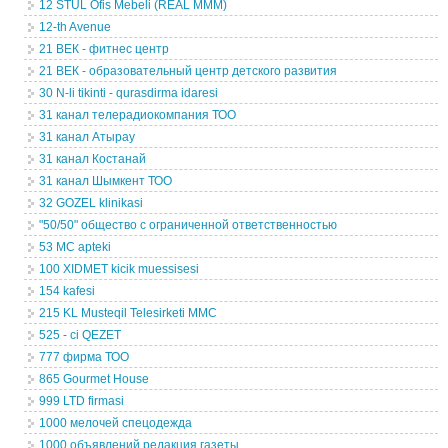
12 STUL Ofis Mebeli (REAL MMM)
12-th Avenue
21 ВЕК - фитнес центр
21 ВЕК - образовательный центр детского развития
30 N-li tikinti - qurasdirma idaresi
31 канал телерадиокомпания ТОО
31 канал Атырау
31 канал Костанай
31 канал Шымкент ТОО
32 GOZEL klinikasi
"50/50" общество с ограниченной ответственностью
53 MC apteki
100 XIDMET kicik muessisesi
154 kafesi
215 KL Musteqil Telesirketi MMC
525 - ci QEZET
777 фирма ТОО
865 Gourmet House
999 LTD firmasi
1000 мелочей спецодежда
1000 объявлений редакция газеты