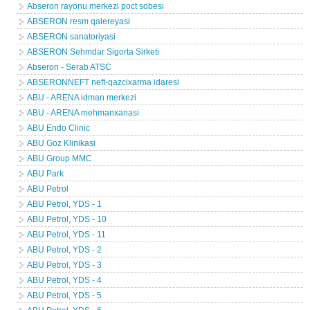
Abseron rayonu merkezi poct sobesi
ABSERON resm qalereyasi
ABSERON sanatoriyasi
ABSERON Sehmdar Sigorta Sirketi
Abseron - Serab ATSC
ABSERONNEFT neft-qazcixarma idaresi
ABU - ARENA idman merkezi
ABU - ARENA mehmanxanasi
ABU Endo Clinic
ABU Goz Klinikasi
ABU Group MMC
ABU Park
ABU Petrol
ABU Petrol, YDS - 1
ABU Petrol, YDS - 10
ABU Petrol, YDS - 11
ABU Petrol, YDS - 2
ABU Petrol, YDS - 3
ABU Petrol, YDS - 4
ABU Petrol, YDS - 5