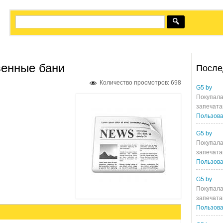
венные бани
После
Количество просмотров: 698
G5 by
Покупала
запечата
Пользова
G5 by
Покупала
запечата
Пользова
G5 by
Покупала
запечата
Пользова