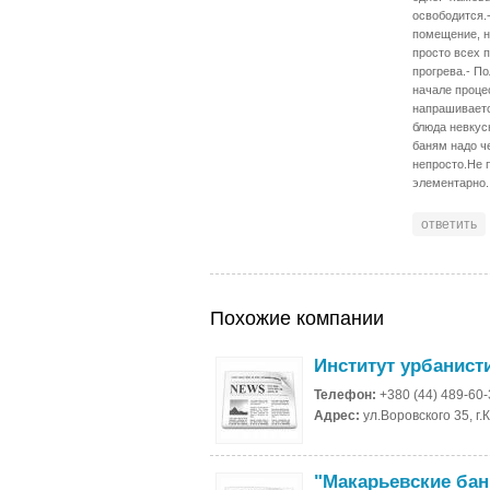
освободится.-
помещение, н
просто всех 
прогрева.- По
начале проце
напрашиваетс
блюда невкусн
баням надо ч
непросто.Не 
элементарно.
ответить
Похожие компании
Институт урбанист
Телефон:
+380 (44) 489-60
Адрес:
ул.Воровского 35, г.
"Макарьевские бан