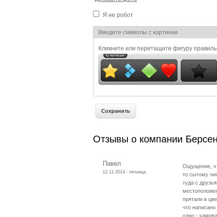
Я не робот
Я спамер
Введите символы с картинки
Кликните или перетащите фигуру правил
Отзывы о компании Берсе
Павел
Ощущение, чт
12.12.2014 - пятница
то сытому чи
туда с друзья
местоположен
прятали в цве
что написано 
одно.- хамова