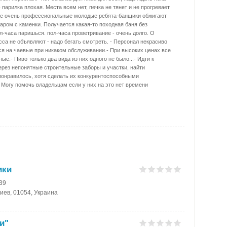
 парилка плохая. Места всем нет, печка не тянет и не прогревает
е очень профессиональные молодые ребята-банщики обжигают
паром с каменки. Получается какая-то походная баня без
л-часа паришься. пол-часа проветривание - очень долго. О
сса не объявляют - надо бегать смотреть. - Персонал некрасиво
я на чаевые при никаком обслуживании.- При высоких ценах все
ые.- Пиво только два вида из них одного не было...- Идти к
ерез непонятные строительные заборы и участки, найти
понравилось, хотя сделать их конкурентоспособными
 Могу помочь владельцам если у них на это нет времени
ики
-39
Киев, 01054, Украина
и"