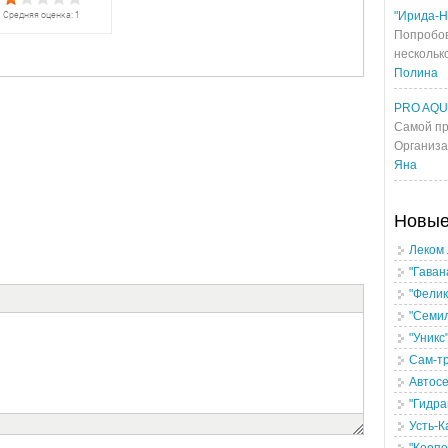
"Ирида-Н
Попробов
несколько
Полина
PRO AQ
Самой пр
Организа
Яна
Новы
Леком
"Гаван
"Фелик
"Семил
"Уникс
Сам-т
Автос
"Гидра
Усть-К