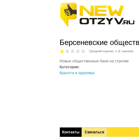
Берсеневские общест
Средняя оценка:
1
(
1
оценка)
Новые общественные бани на стрелке
Категории:
Красота и здоровье
Контакты
Связаться
(активная