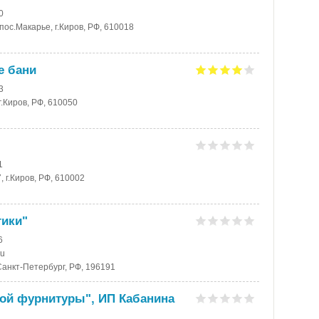
0
 пос.Макарье, г.Киров, РФ, 610018
е бани
3
г.Киров, РФ, 610050
1
, г.Киров, РФ, 610002
ики"
6
ru
.Санкт-Петербург, РФ, 196191
ой фурнитуры", ИП Кабанина