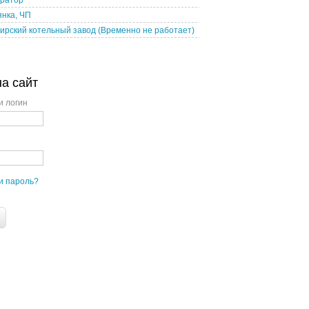
ратор"
нка, ЧП
рский котельный завод (Временно не работает)
на сайт
и логин
и пароль?