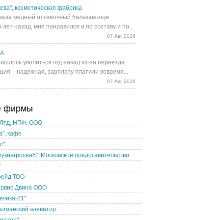
ева", косметическая фабрика
ала медный оттеночный бальзам еще
 лет назад, мне понравился и по составу и по...
07 Авг 2026
UA
ишлось уволиться год назад из-за переезда.
ция – надежная, зарплату платили вовремя...
07 Авг 2026
е фирмы
 Лтд, НПФ, ООО
а", кафе
с"
укиагроснаб". Московское представительство
"
рейд ТОО
ервис Двина ООО
влика-21"
алманский элеватор