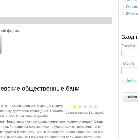
"Коопе
Основя
Житоми
ьной формы.
Вход 
E-mail ил
Пароль
Забыл
невские общественные бани
о гос. организация или в аренду какому-
новнику досталось помещение. Сходили
Средняя оценка:
1
(
1
оценка)
ми. Плюсы: - отличный дизайн, -
ие Недостатки:- нет сейфовых ячеек для хранения вещей. Вещи
точный горшок на подоконнике.- скудное меню.- половины того,
в скудном меню, нету.- меню не хватает на все столы точнее оно
тый персонал.- нет бокалов для пива для всех, надо ждать пока