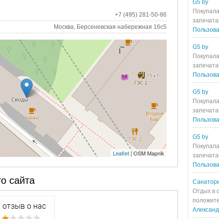
G5 by
Покупала
+7 (495) 281-50-86
запечата
Москва, Берсеневская набережная 16с5
Пользова
G5 by
Покупала
запечата
Пользова
G5 by
Покупала
запечата
Пользова
G5 by
Покупала
Leaflet
| OSM Mapnik
запечата
Пользова
о сайта
Санатори
Отдых в 
положите
Алексан